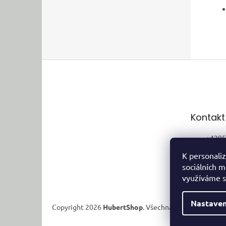
Z
á
p
a
t
Kontakt
í
+4205
+4207
K personaliz
sociálních m
využíváme s
Nastaven
Copyright 2026
HubertShop
. Všechna práva vyhrazena