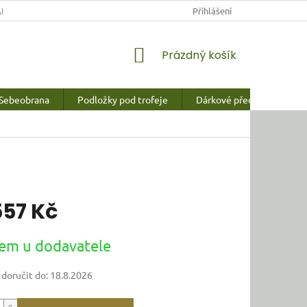
NY OSOBNÍCH ÚDAJŮ
Přihlášení
NÁKUPNÍ
Prázdný košík
KOŠÍK
Sebeobrana
Podložky pod trofeje
Dárkové předměty a vychy
557 Kč
em u dodavatele
oručit do:
18.8.2026