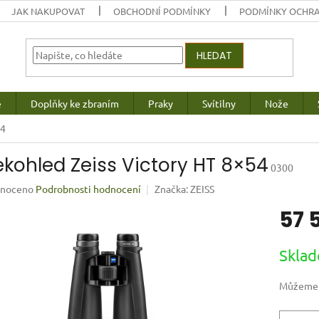
JAK NAKUPOVAT
OBCHODNÍ PODMÍNKY
PODMÍNKY OCHRA
HLEDAT
e
Doplňky ke zbraním
Praky
Svítilny
Nože
54
ekohled Zeiss Victory HT 8×54
0300
né
noceno
Podrobnosti hodnocení
Značka:
ZEISS
ení
57 
u
Měrná
Sklad
cena:
ek.
Můžeme d