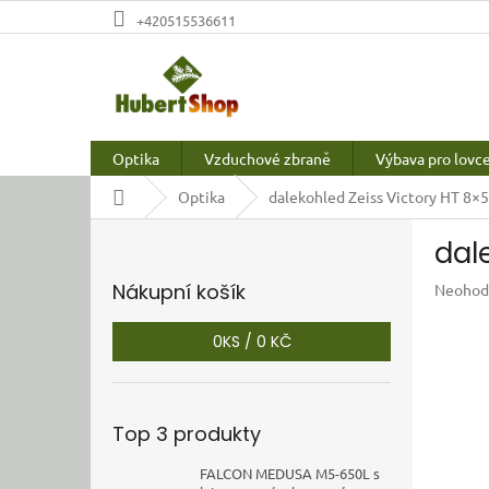
Přejít
+420515536611
na
obsah
Optika
Vzduchové zbraně
Výbava pro lovc
Domů
Optika
dalekohled Zeiss Victory HT 8×
P
dal
o
s
Nákupní košík
Průměr
Neohod
t
hodnoc
r
produkt
0
KS /
0 KČ
a
je
n
0,0
z
n
5
í
Top 3 produkty
hvězdič
p
a
FALCON MEDUSA M5-650L s