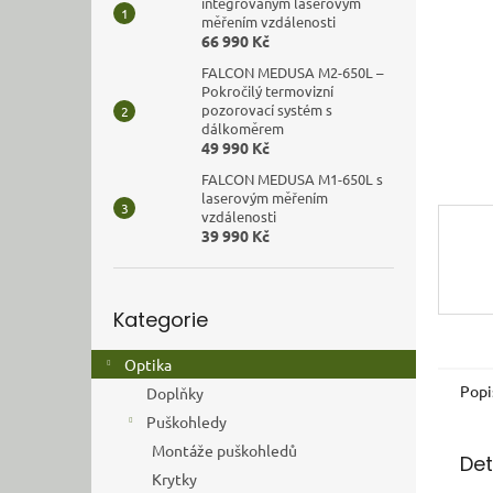
n
integrovaným laserovým
měřením vzdálenosti
e
66 990 Kč
l
FALCON MEDUSA M2-650L –
Pokročilý termovizní
pozorovací systém s
dálkoměrem
49 990 Kč
FALCON MEDUSA M1-650L s
laserovým měřením
vzdálenosti
39 990 Kč
Přeskočit
Kategorie
kategorie
Optika
Popi
Doplňky
Puškohledy
Montáže puškohledů
Det
Krytky