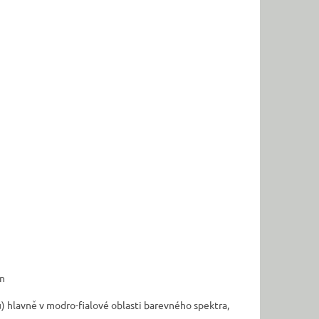
on
u) hlavně
v modro-fialové oblasti barevného spektra,