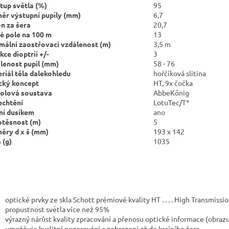
tup světla (%)
95
ěr výstupní pupily (mm)
6,7
n za šera
20,7
é pole na 100 m
13
mální zaostřovací
vzdálenost (m)
3,5 m
kce dioptrií +/-
3
lenost pupil (mm)
58 - 76
riál těla dalekohledu
hořčíková slitina
cký koncept
HT, 9x čočka
olová soustava
AbbeKönig
echtění
LotuTec/T*
ní dusíkem
ano
těsnost (m)
5
ěry d x š (mm)
193 x 142
 (g)
1035
optické prvky ze skla Schott prémiové kvality HT . . . . High Transmissi
propustnost světla
více než 95%
výrazný nárůst kvality zpracování a přenosu optické informace (obraz
umožňuje kvalitní pozorování a zobrazení až do krajního šera