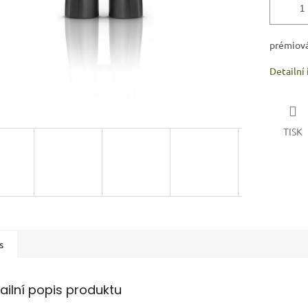
prémiová
Detailní
TISK
s
ailní popis produktu