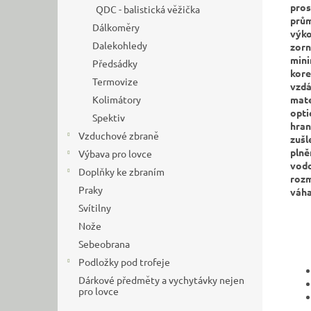
pros
QDC - balistická věžička
prům
Dálkoměry
výko
Dalekohledy
zorn
mini
Předsádky
kore
Termovize
vzdá
mate
Kolimátory
opti
Spektiv
hran
Vzduchové zbraně
zušl
plně
Výbava pro lovce
vodo
Doplňky ke zbraním
rozm
Praky
váha
Svítilny
Nože
Sebeobrana
Podložky pod trofeje
Dárkové předměty a vychytávky nejen
pro lovce