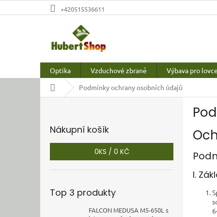
Přejít
+420515536611
na
obsah
Optika
Vzduchové zbraně
Výbava pro lovc
Domů
Podmínky ochrany osobních údajů
P
Pod
o
s
Nákupní košík
Och
t
r
0
KS /
0 KČ
a
Podm
n
I. Zá
n
í
Top 3 produkty
S
p
s
a
FALCON MEDUSA M5-650L s
6