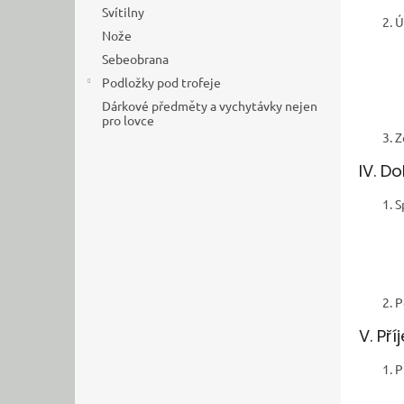
Svítilny
Ú
Nože
Sebeobrana
Podložky pod trofeje
Dárkové předměty a vychytávky nejen
pro lovce
Z
IV. D
S
P
V. Př
P