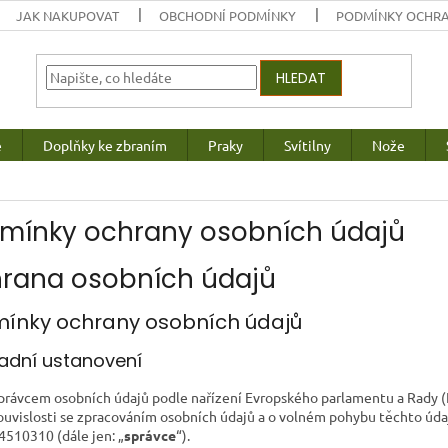
JAK NAKUPOVAT
OBCHODNÍ PODMÍNKY
PODMÍNKY OCHRA
HLEDAT
e
Doplňky ke zbraním
Praky
Svítilny
Nože
mínky ochrany osobních údajů
rana osobních údajů
ínky ochrany osobních údajů
kladní ustanovení
právcem osobních údajů podle nařízení Evropského parlamentu a Rady (
ouvislosti se zpracováním osobních údajů a o volném pohybu těchto údajů
4510310 (dále jen: „
správce
“).