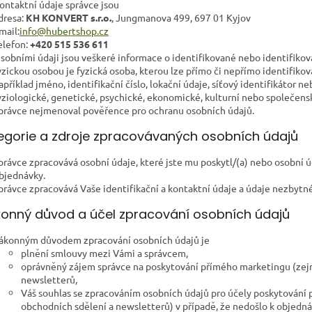
ontaktní údaje správce jsou
dresa:
KH KONVERT s.r.o.
, Jungmanova 499, 697 01 Kyjov
mail:
info@hubertshop.cz
elefon:
+420 515 536 611
sobními údaji jsou veškeré informace o identifikované nebo identifikov
yzickou osobou je fyzická osoba, kterou lze přímo či nepřímo identifikov
apříklad jméno, identifikační číslo, lokační údaje, síťový identifikátor ne
yziologické, genetické, psychické, ekonomické, kulturní nebo společensk
právce nejmenoval pověřence pro ochranu osobních údajů.
ategorie a zdroje zpracovávaných osobních údajů
právce zpracovává osobní údaje, které jste mu poskytl/(a) nebo osobní úd
bjednávky.
právce zpracovává Vaše identifikační a kontaktní údaje a údaje nezbytn
Zákonný důvod a účel zpracování osobních údajů
ákonným důvodem zpracování osobních údajů je
plnění smlouvy mezi Vámi a správcem,
oprávněný zájem správce na poskytování přímého marketingu (zejm
newsletterů,
Váš souhlas se zpracováním osobních údajů pro účely poskytování 
obchodních sdělení a newsletterů) v případě, že nedošlo k objedná