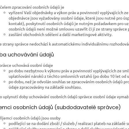
čelem zpracování osobních údajů je
vyřízení Vaší objednávky a výkon práv a povinností vyplývajících z
objednávce jsou vyžadovány osobní údaje, které jsou nutné pro ús
kontakt), poskytnutí osobních údajů je nutným požadavkem pro uza
osobních údajů není možné smlouvu uzavřít či jí ze strany správce p
zasílání obchodních sdělení a další marketingové aktivity.
e strany správce nedochází k automatickému individuálnímu rozhodován
oba uchovávání údajů
právce uchovává osobní údaje
po dobu nezbytnou k výkonu práv a povinností vyplývajících ze sm
uplatňování nároků z těchto smluvních vztahů (po dobu 10 let od 
po dobu, než je odvolán souhlas se zpracováním osobních údajů pro 
údaje zpracovávány na základě souhlasu.
o uplynutí doby uchovávání osobních údajů správce osobní údaje vymaž
íjemci osobních údajů (subdodavatelé správce)
říjemci osobních údajů jsou osoby
podílející se na dodání zboží / služeb / realizaci plateb na základě 
zajišťující služby provozování e-shopu a další služby v souvislosti 