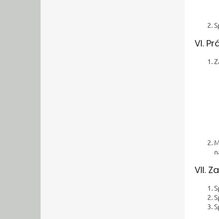
S
VI. P
Z
M
n
VII. 
S
S
S