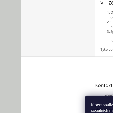
VIII.
O
o
S
p
S
i
p
Tyto po
Z
á
p
a
t
Kontakt
í
+4205
+4207
K personaliz
sociálních m