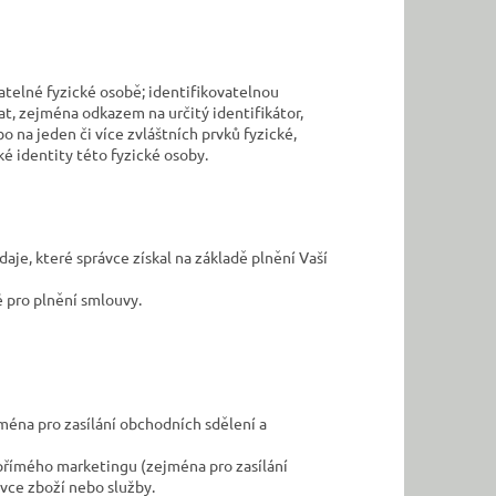
atelné fyzické osobě; identifikovatelnou
at, zejména odkazem na určitý identifikátor,
bo na jeden či více zvláštních prvků fyzické,
é identity této fyzické osoby.
aje, které správce získal na základě plnění Vaší
é pro plnění smlouvy.
éna pro zasílání obchodních sdělení a
přímého marketingu (zejména pro zasílání
vce zboží nebo služby.