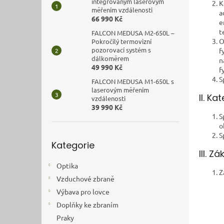
n
integrovaným laserovým
K
měřením vzdálenosti
e
a
66 990 Kč
e
l
t
FALCON MEDUSA M2-650L –
O
Pokročilý termovizní
pozorovací systém s
f
dálkoměrem
n
49 990 Kč
f
S
FALCON MEDUSA M1-650L s
laserovým měřením
II. K
vzdálenosti
39 990 Kč
S
o
S
Přeskočit
Kategorie
kategorie
III. 
Optika
Z
Vzduchové zbraně
Výbava pro lovce
Doplňky ke zbraním
Praky