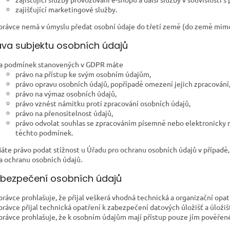
zajišťující marketingové služby.
právce nemá v úmyslu předat osobní údaje do třetí země (do země mimo
ráva subjektu osobních údajů
a podmínek stanovených v GDPR máte
právo na přístup ke svým osobním údajům,
právo opravu osobních údajů, popřípadě omezení jejich zpracování
právo na výmaz osobních údajů,
právo vznést námitku proti zpracování osobních údajů,
právo na přenositelnost údajů,
právo odvolat souhlas se zpracováním písemně nebo elektronicky na
těchto podmínek.
áte právo podat stížnost u Úřadu pro ochranu osobních údajů v případě,
a ochranu osobních údajů.
Zabezpečení osobních údajů
právce prohlašuje, že přijal veškerá vhodná technická a organizační opa
právce přijal technická opatření k zabezpečení datových úložišť a úložiš
právce prohlašuje, že k osobním údajům mají přístup pouze jím pověřen