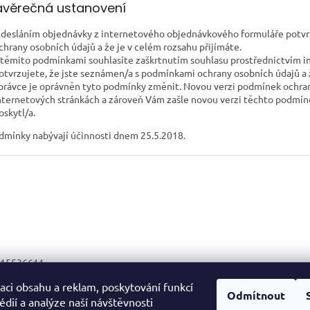
 Závěrečná ustanovení
desláním objednávky z internetového objednávkového formuláře potvrz
chrany osobních údajů a že je v celém rozsahu přijímáte.
 těmito podmínkami souhlasíte zaškrtnutím souhlasu prostřednictvím i
otvrzujete, že jste seznámen/a s podmínkami ochrany osobních údajů a ž
právce je oprávněn tyto podmínky změnit. Novou verzi podmínek ochran
nternetových stránkách a zároveň Vám zašle novou verzi těchto podmínek
oskytl/a.
dmínky nabývají účinnosti dnem 25.5.2018.
15536611
24354205
aci obsahu a reklam, poskytování funkcí
Odmítnout
édií a analýze naší návštěvnosti