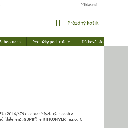
NY OSOBNÍCH ÚDAJŮ
Přihlášení
NÁKUPNÍ
Prázdný košík
KOŠÍK
Sebeobrana
Podložky pod trofeje
Dárkové předměty a vychy
EU) 2016/679 o ochraně fyzických osob v
 (dále jen: „
GDPR
”) je
KH KONVERT s.r.o.
IČ