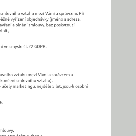
e smluvního vztahu mezi Vámi a správcem. Při
pěšné vyřízení objednávky (jméno a adresa,
vření a plnění smlouvy, bez poskytnutí
lnit,
í ve smyslu čl. 22 GDPR.
luvního vztahu mezi Vámi a správcem a
ukončení smluvního vztahu).
účely marketingu, nejdéle 5 let, jsou-li osobní
e.
smlouvy,
s provozováním e-shopu,