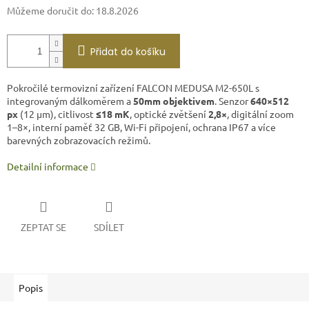
Můžeme doručit do:
18.8.2026
Přidat do košíku
Pokročilé termovizní zařízení FALCON MEDUSA M2-650L s
integrovaným dálkoměrem a
50mm objektivem
. Senzor
640×512
px
(12 µm), citlivost
≤18 mK
, optické zvětšení
2,8×
, digitální zoom
1–8×, interní paměť 32 GB, Wi-Fi připojení, ochrana IP67 a více
barevných zobrazovacích režimů.
Detailní informace
ZEPTAT SE
SDÍLET
Popis