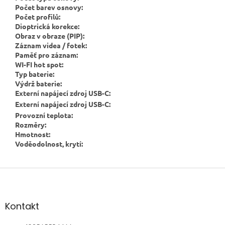
Počet barev osnovy
:
Počet profilů
:
Dioptrická korekce
:
Obraz v obraze (PIP)
:
Záznam videa / fotek
:
Paměť pro záznam
:
WI-FI hot spot
:
Typ baterie
:
Výdrž baterie
:
Externí napájecí zdroj USB-C
:
Externí napájecí zdroj USB-C
:
Provozní teplota
:
Rozměry
:
Hmotnost
:
Voděodolnost, krytí
:
Z
á
p
a
Kontakt
t