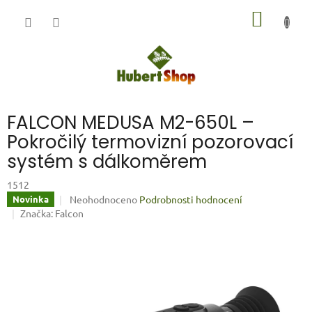
Přejít
NÁKUP
na
obsah
KOŠÍK
FALCON MEDUSA M2-650L –
Pokročilý termovizní pozorovací
systém s dálkoměrem
1512
Průměrné
Neohodnoceno
Podrobnosti hodnocení
Novinka
hodnocení
Značka:
Falcon
produktu
je
0,0
z
5
hvězdiček.