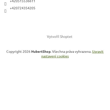
í
+420515536611
+420724354205
Vytvořil Shoptet
Copyright 2026
HubertShop
. Všechna práva vyhrazena.
Upravit
nastavení cookies