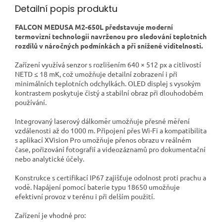
Detailní popis produktu
FALCON MEDUSA M2-650L představuje moderní
termovizní technologii navrženou pro sledování teplotních
rozdílů v náročných podmínkách a při snížené viditelnosti.
Zařízení využívá senzor s rozlišením 640 × 512 px a citlivostí
NETD ≤ 18 mK, což umožňuje detailní zobrazení i při
minimálních teplotních odchylkách. OLED displej s vysokým
kontrastem poskytuje čistý a stabilní obraz při dlouhodobém
používání.
Integrovaný laserový dálkoměr umožňuje přesné měření
vzdálenosti až do 1000 m. Připojení přes Wi-Fi a kompatibilita
s aplikací XVision Pro umožňuje přenos obrazu v reálném
čase, pořizování fotografií a videozáznamů pro dokumentační
nebo analytické účely.
Konstrukce s certifikací IP67 zajišťuje odolnost proti prachu a
vodě. Napájení pomocí baterie typu 18650 umožňuje
efektivní provoz v terénu i při delším použití.
Zařízení je vhodné pro: