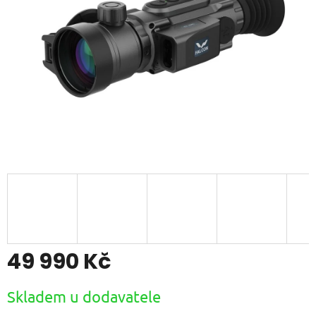
49 990 Kč
Měrná
Skladem u dodavatele
cena: