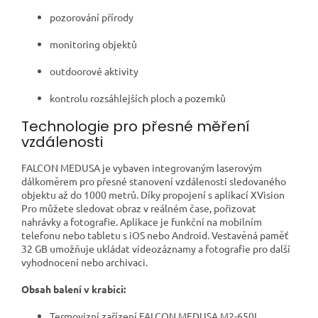
pozorování přírody
monitoring objektů
outdoorové aktivity
kontrolu rozsáhlejších ploch a pozemků
Technologie pro přesné měření
vzdálenosti
FALCON MEDUSA je vybaven integrovaným laserovým
dálkoměrem pro přesné stanovení vzdálenosti sledovaného
objektu až do 1000 metrů. Díky propojení s aplikací XVision
Pro můžete sledovat obraz v reálném čase, pořizovat
nahrávky a fotografie. Aplikace je funkční na mobilním
telefonu nebo tabletu s iOS nebo Android. Vestavěná paměť
32 GB umožňuje ukládat videozáznamy a fotografie pro další
vyhodnocení nebo archivaci.
Obsah balení v krabici:
Termovizní zařízení FALCON MEDUSA M2-650L