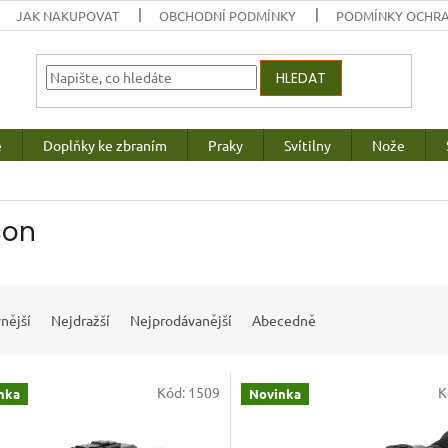
JAK NAKUPOVAT
OBCHODNÍ PODMÍNKY
PODMÍNKY OCHRA
HLEDAT
e
Doplňky ke zbraním
Praky
Svítilny
Nože
con
nější
Nejdražší
Nejprodávanější
Abecedně
Kód:
1509
K
nka
Novinka