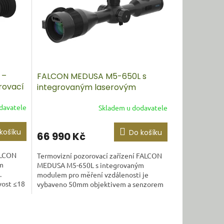
 –
FALCON MEDUSA M5-650L s
rovací
integrovaným laserovým
měřením vzdálenosti
davatele
Skladem u dodavatele
košíku
Do košíku
66 990 Kč
ALCON
Termovizní pozorovací zařízení FALCON
m
MEDUSA M5-650L s integrovaným
.
modulem pro měření vzdálenosti je
vost ≤18
vybaveno 50mm objektivem a senzorem
s rozlišením 640×512...