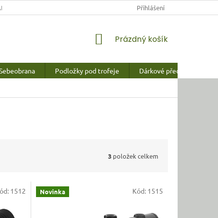
NY OSOBNÍCH ÚDAJŮ
Přihlášení
NÁKUPNÍ
Prázdný košík
KOŠÍK
Sebeobrana
Podložky pod trofeje
Dárkové předměty a vychy
3
položek celkem
ód:
1512
Kód:
1515
Novinka