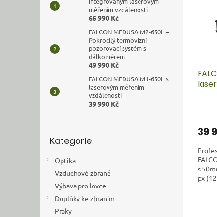
i
r
n
integrovaným laserovým
s
o
měřením vzdálenosti
e
66 990 Kč
p
d
l
r
u
FALCON MEDUSA M2-650L –
Pokročilý termovizní
o
k
pozorovací systém s
d
t
dálkoměrem
u
ů
49 990 Kč
FALC
k
FALCON MEDUSA M1-650L s
lase
t
laserovým měřením
ů
vzdálenosti
39 990 Kč
39 
Přeskočit
Kategorie
kategorie
Profes
FALC
Optika
s 50m
Vzduchové zbraně
px (12
Výbava pro lovce
Optick
Doplňky ke zbraním
Praky