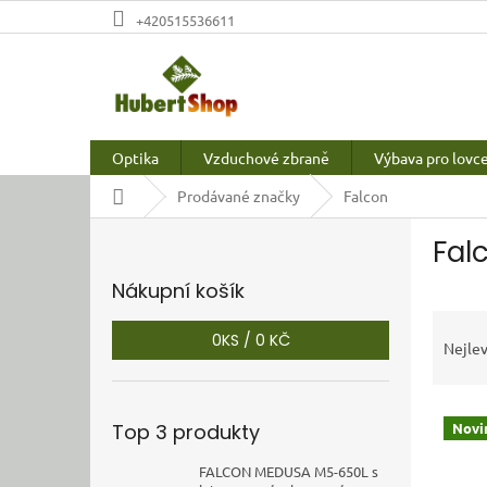
Přejít
+420515536611
na
obsah
Optika
Vzduchové zbraně
Výbava pro lovc
Domů
Prodávané značky
Falcon
P
Fal
o
s
Nákupní košík
t
Ř
r
0
KS /
0 KČ
a
a
Nejlev
z
n
e
n
V
n
í
Top 3 produkty
Novi
ý
í
p
p
p
a
FALCON MEDUSA M5-650L s