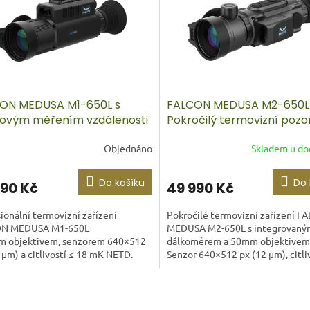
ON MEDUSA M1-650L s
FALCON MEDUSA M2-650L
rovým měřením vzdálenosti
Pokročilý termovizní pozo
systém s dálkoměrem
Objednáno
Skladem u do
Do košíku
Do 
990 Kč
49 990 Kč
ionální termovizní zařízení
Pokročilé termovizní zařízení F
ON MEDUSA M1-650L
MEDUSA M2-650L s integrovaný
m objektivem, senzorem 640×512
dálkoměrem a 50mm objektivem
 µm) a citlivostí ≤ 18 mK NETD.
Senzor 640×512 px (12 µm), citli
é...
mK, optické...
O
v