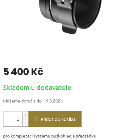
5 400 Kč
Měrná
Skladem u dodavatele
cena:
Můžeme doručit do:
19.8.2026
Přidat do košíku
pro kompletaci systému puškohled a předsádka