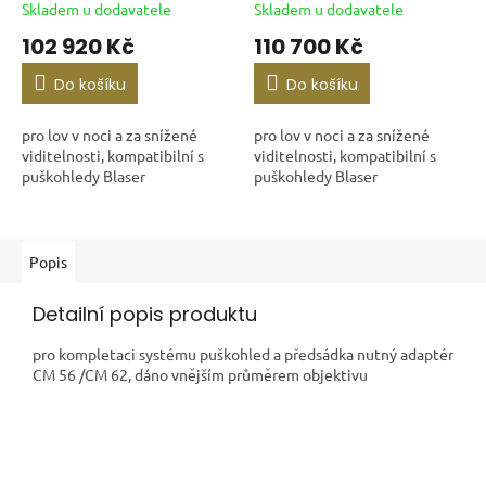
Skladem u dodavatele
Skladem u dodavatele
102 920 Kč
110 700 Kč
Do košíku
Do košíku
pro lov v noci a za snížené
pro lov v noci a za snížené
viditelnosti, kompatibilní s
viditelnosti, kompatibilní s
puškohledy Blaser
puškohledy Blaser
Popis
Detailní popis produktu
pro kompletaci systému puškohled a předsádka nutný adaptér
CM 56 /CM 62, dáno vnějším průměrem objektivu