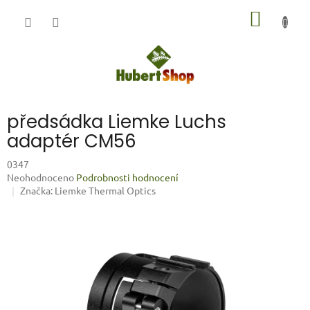
Přejít
NÁKUP
na
obsah
KOŠÍK
předsádka Liemke Luchs
adaptér CM56
0347
Průměrné
Neohodnoceno
Podrobnosti hodnocení
hodnocení
Značka:
Liemke Thermal Optics
produktu
je
0,0
z
5
hvězdiček.