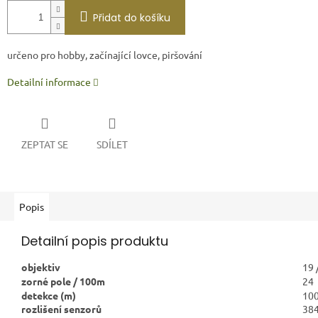
Přidat do košíku
určeno pro hobby, začínající lovce, piršování
Detailní informace
ZEPTAT SE
SDÍLET
Popis
Detailní popis produktu
objektiv
19 
zorné pole / 100m
24
detekce (m)
10
rozlišení senzorů
384