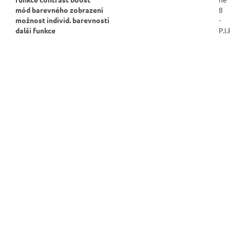
mód barevného zobrazení
8
možnost individ. barevnosti
-
další funkce
P.I