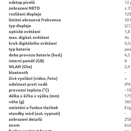
odstup pixelů
12
zobrazení NETD
≤ 
rozlišení displeje
128
limitní obrazová frekvence
50 
typ displeje
LC
optické zvětšení
1,8
max. digital. zvětšení
4x
krok digitálního zvětšení
0,5
typ baterie
pev
doba provozu baterie (hod.)
6,5
interní paměť (GB)
8
WLAN (Ghz)
2,4
bluetooth
-
živé vysílání (video, foto)
+
odolnost proti vodě
IP6
provozní teplota (
°C)
- 1
délka x šířka x výška (mm)
175
váha (g)
36
umístění a funkce tlačítek
Erg
standby mód (aut. vypnutí)
-
zobrazení detailů
ZSI
zoom
kro
funkce contrast boost
ne