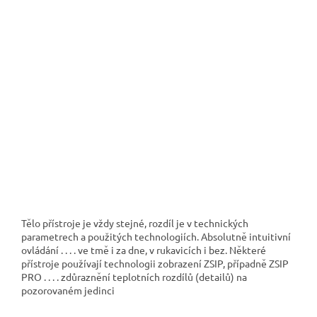
T
ělo přístroje je vždy stejné, rozdíl je v technických
parametrech a použitých technologiích. A
bsolutně intuitivní
ovládání
. . . .
ve tmě i za dne, v rukavicích i bez. N
ěkteré
přístroje používají technologii zobrazení ZSIP, případně ZSIP
PRO
. . . .
zdůraznění
teplotních rozdílů (detailů) na
pozorovaném jedinci