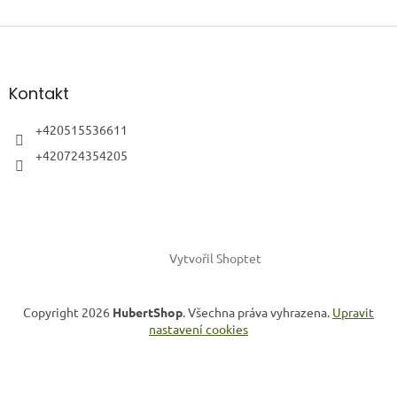
Z
á
p
a
Kontakt
t
í
+420515536611
+420724354205
Vytvořil Shoptet
Copyright 2026
HubertShop
. Všechna práva vyhrazena.
Upravit
nastavení cookies