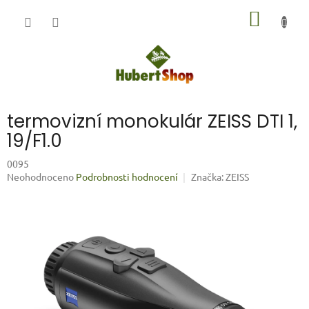
Přejít
NÁKUP
na
obsah
KOŠÍK
termovizní monokulár ZEISS DTI 1,
19/F1.0
0095
Průměrné
Neohodnoceno
Podrobnosti hodnocení
Značka:
ZEISS
hodnocení
produktu
je
0,0
z
5
hvězdiček.