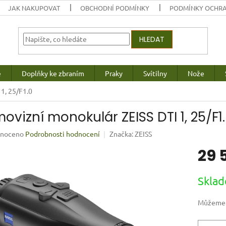
JAK NAKUPOVAT
OBCHODNÍ PODMÍNKY
PODMÍNKY OCHRA
HLEDAT
e
Doplňky ke zbraním
Praky
Svítilny
Nože
1, 25/F1.0
movizní monokulár ZEISS DTI 1, 25/F1
né
noceno
Podrobnosti hodnocení
Značka:
ZEISS
ení
29 
u
Měrná
Sklad
cena:
ek.
Můžeme d