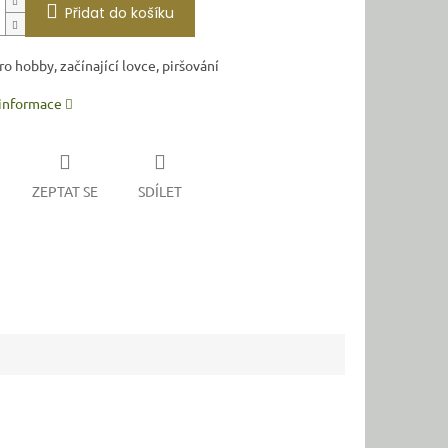
Přidat do košíku
o hobby, začínající lovce, piršování
 informace
ZEPTAT SE
SDÍLET