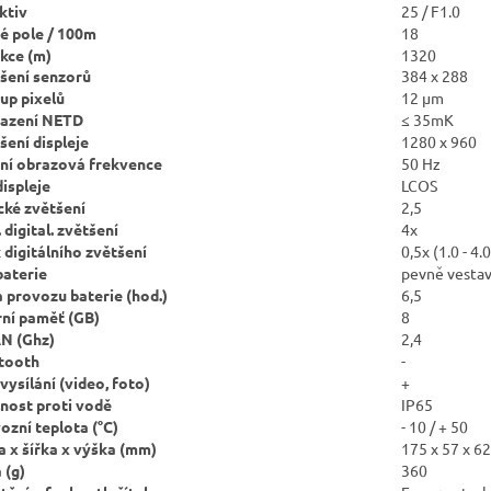
ktiv
25 / F1.0
é pole / 100m
18
kce (m)
1320
išení senzorů
384 x 288
up pixelů
12 μm
razení NETD
≤ 35mK
išení displeje
1280 x 960
tní obrazová frekvence
50 Hz
displeje
LCOS
cké zvětšení
2,5
 digital. zvětšení
4x
 digitálního zvětšení
0,5x (1.0 - 4.
baterie
pevně vestav
 provozu baterie (hod.)
6,5
rní paměť (GB)
8
N (Ghz)
2,4
tooth
-
 vysílání (video, foto)
+
nost proti vodě
IP65
ozní teplota (
°C)
- 10 / + 50
a x šířka x výška (mm)
175 x 57 x 62
 (g)
360