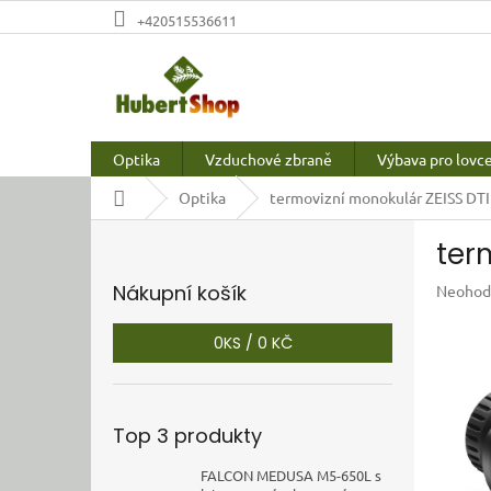
Přejít
+420515536611
na
obsah
Optika
Vzduchové zbraně
Výbava pro lovc
Domů
Optika
termovizní monokulár ZEISS DTI 
P
ter
o
s
Nákupní košík
Průměr
Neohod
t
hodnoc
r
produkt
0
KS /
0 KČ
a
je
n
0,0
z
n
5
í
Top 3 produkty
hvězdič
p
a
FALCON MEDUSA M5-650L s