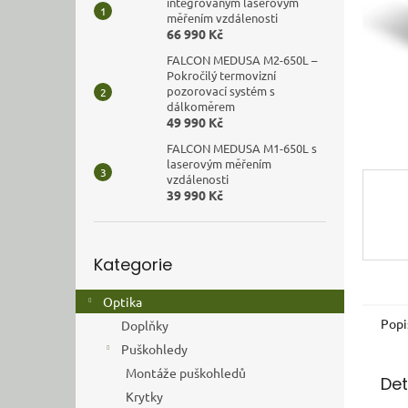
n
integrovaným laserovým
měřením vzdálenosti
e
66 990 Kč
l
FALCON MEDUSA M2-650L –
Pokročilý termovizní
pozorovací systém s
dálkoměrem
49 990 Kč
FALCON MEDUSA M1-650L s
laserovým měřením
vzdálenosti
39 990 Kč
Přeskočit
Kategorie
kategorie
Optika
Popi
Doplňky
Puškohledy
Montáže puškohledů
Det
Krytky