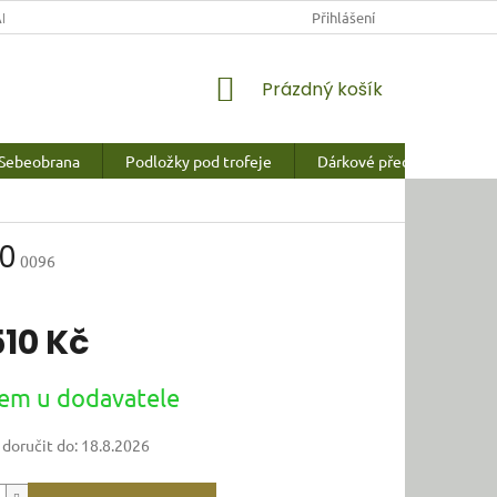
NY OSOBNÍCH ÚDAJŮ
Přihlášení
NÁKUPNÍ
Prázdný košík
KOŠÍK
Sebeobrana
Podložky pod trofeje
Dárkové předměty a vychy
.0
0096
510 Kč
em u dodavatele
oručit do:
18.8.2026