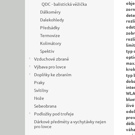
obje
QDC - balistická věžička
zorn
Dálkoměry
dete
Dalekohledy
rozl
odst
Předsádky
zob
Termovize
rozl
Kolimátory
limi
typ 
Spektiv
opti
Vzduchové zbraně
max.
Výbava pro lovce
krok
Doplňky ke zbraním
typ 
doba
Praky
inte
Svítilny
WLA
Nože
blue
živé
Sebeobrana
odol
Podložky pod trofeje
prov
Dárkové předměty a vychytávky nejen
délk
pro lovce
váha