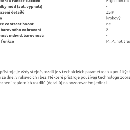
tění a funkce tlačítek
Ergo control
dby mód (aut. vypnutí)
-
azení detailů
ZSIP
m
krokový
ce contrast boost
ne
barevného zobrazení
8
ost individ. barevnosti
-
í funkce
P.I.P., hot tr
 přístroje je vždy stejné, rozdíl je v technických parametrech a použitýc
 za dne, v rukavicích i bez. N
ěkteré přístroje používají technologii zob
aznění
teplotních rozdílů (detailů) na pozorovaném jedinci