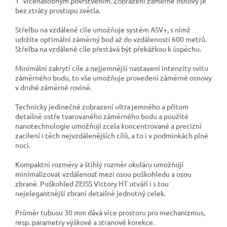
T
vícenásobným povrstvením. Zobrazení záměrné osnovy je
bez ztráty prostupu světla.
Střelbu na vzdálené cíle umožňuje systém ASV+, s nímž
udržíte optimální záměrný bod až do vzdálenosti 600 metrů.
Střelba na vzdálené cíle přestává být překážkou k úspěchu.
Minimální zakrytí cíle a nejjemnější nastavení intenzity svitu
záměrného bodu, to vše umožňuje provedení záměrné osnovy
v druhé záměrné rovině.
Technicky jedinečné zobrazení ultra jemného a přitom
detailně ostře tvarovaného záměrného bodu a použité
nanotechnologie umožňují zcela koncentrované a precizní
zacílení i těch nejvzdálenějších cílů, a to i v podmínkách plné
noci.
Kompaktní rozměry a štíhlý rozměr okuláru umožňují
minimalizovat vzdálenost mezi osou puškohledu a osou
zbraně. Puškohled ZEISS Victory HT utváří i s tou
nejelegantnější zbraní detailně jednotný celek.
Průměr tubusu 30 mm dává více prostoru pro mechanizmus,
resp. parametry výškové a stranové korekce.