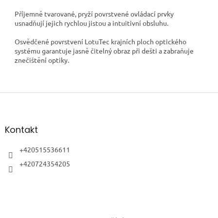
Příjemně tvarované, pryží povrstvené ovládací prvky
usnadňují jejich rychlou jistou a intuitivní obsluhu.
Osvědčené povrstvení LotuTec krajních ploch optického
systému garantuje jasně čitelný obraz při dešti a zabraňuje
znečištění optiky.
Z
á
p
a
Kontakt
t
í
+420515536611
+420724354205