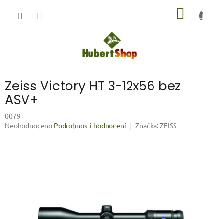
Přejít
NÁKUP
na
obsah
KOŠÍK
Zeiss Victory HT 3-12x56 bez
ASV+
0079
Průměrné
Neohodnoceno
Podrobnosti hodnocení
Značka:
ZEISS
hodnocení
produktu
je
0,0
z
5
hvězdiček.