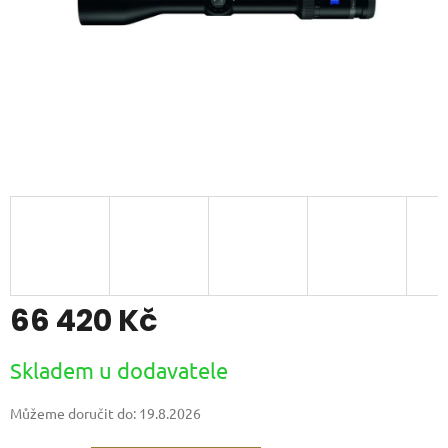
66 420 Kč
Měrná
Skladem u dodavatele
cena:
Můžeme doručit do:
19.8.2026