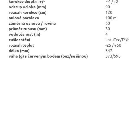
korekce dioptrií +/-
- 4 / +2
odstup od oka (mm)
90
rozsah korekce (cm)
120
nulová paralaxa
100 m
záměrná osnova / rovina
60
průměr tubusu (mm)
30
vodotěsnost (m)
4
zušlechtění
LotuTec/T*/
rozsah teplot
-25 / +50
délka (mm)
347
váha (g) s červeným bodem
(bez/se šínou)
573/598