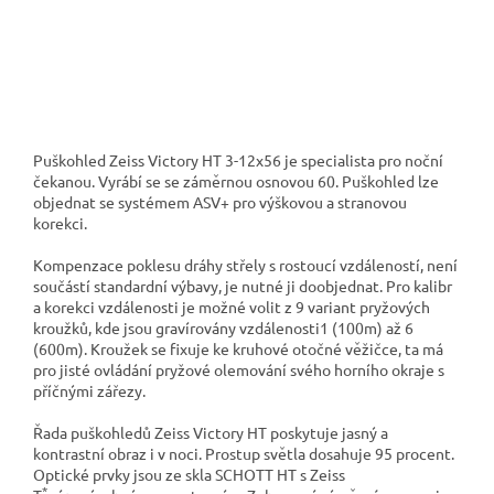
Puškohled Zeiss Victory HT
3-12x56 je specialista pro noční
čekanou.
Vyrábí se se záměrnou osnovou 60. Puškohled lze
objednat se systémem ASV+ pro výškovou a stranovou
korekci.
Kompenzace poklesu dráhy střely s rostoucí vzdáleností, není
součástí standardní výbavy, je nutné ji doobjednat. Pro kalibr
a korekci vzdálenosti je možné volit z 9 variant pryžových
kroužků, kde jsou gravírovány vzdálenosti1 (100m) až 6
(600m). Kroužek se fixuje ke kruhové otočné věžičce, ta má
pro jisté ovládání pryžové olemování svého horního okraje s
příčnými zářezy.
Řada puškohledů Zeiss Victory HT poskytuje jasný a
kontrastní obraz i v noci. Prostup světla dosahuje 95 procent.
Optické prvky jsou ze skla SCHOTT HT s Zeiss
*