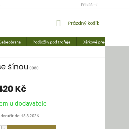
NY OSOBNÍCH ÚDAJŮ
Přihlášení
NÁKUPNÍ
Prázdný košík
KOŠÍK
Sebeobrana
Podložky pod trofeje
Dárkové předměty a vychy
se šínou
0080
420 Kč
em u dodavatele
oručit do:
18.8.2026