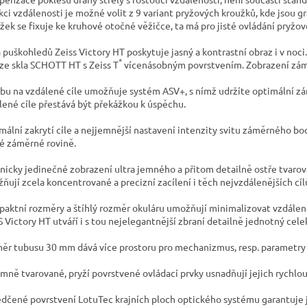
kci vzdálenosti je možné volit z 9 variant pryžových kroužků, kde jsou 
žek se fixuje ke kruhové otočné věžičce, ta má pro jisté ovládání pryžo
 puškohledů Zeiss Victory HT poskytuje jasný a kontrastní obraz i v noci
*
 ze skla SCHOTT HT s Zeiss T
vícenásobným povrstvením. Zobrazení zámě
lbu na vzdálené cíle umožňuje systém ASV+, s nímž udržíte optimální zá
lené cíle přestává být překážkou k úspěchu.
mální zakrytí cíle a nejjemnější nastavení intenzity svitu záměrného 
é záměrné rovině.
nicky jedinečné zobrazení ultra jemného a přitom detailně ostře tva
ňují zcela koncentrované a precizní zacílení i těch nejvzdálenějších cílů
aktní rozměry a štíhlý rozměr okuláru umožňují minimalizovat vzdálen
S Victory HT utváří i s tou nejelegantnější zbraní detailně jednotný cele
ěr tubusu 30 mm dává více prostoru pro mechanizmus, resp. parametry 
emně tvarované, pryží povrstvené ovládací prvky usnadňují jejich rychlou 
dčené povrstvení LotuTec krajních ploch optického systému garantuje ja