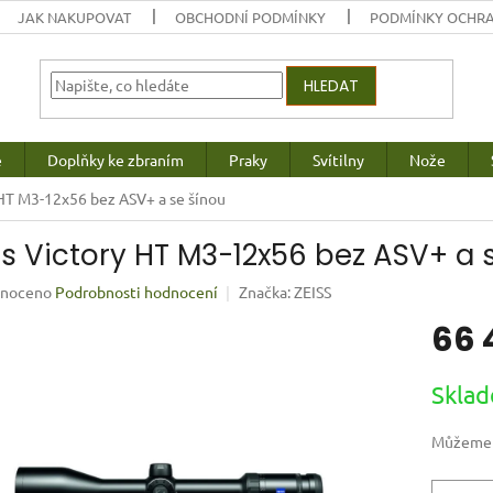
JAK NAKUPOVAT
OBCHODNÍ PODMÍNKY
PODMÍNKY OCHRA
HLEDAT
e
Doplňky ke zbraním
Praky
Svítilny
Nože
 HT M3-12x56 bez ASV+ a se šínou
ss Victory HT M3-12x56 bez ASV+ a 
né
noceno
Podrobnosti hodnocení
Značka:
ZEISS
ení
66 
u
Měrná
Sklad
cena:
ek.
Můžeme d