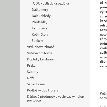
účin
QDC - balistická věžička
prům
Dálkoměry
výko
Dalekohledy
zorn
kore
Předsádky
odst
Termovize
rozs
nulo
Kolimátory
zámě
Spektiv
prům
Vzduchové zbraně
vodo
zušl
Výbava pro lovce
rozs
Doplňky ke zbraním
délk
Praky
váha
Svítilny
Nože
Sebeobrana
Podložky pod trofeje
Pušk
Dárkové předměty a vychytávky nejen
se s
pro lovce
Komp