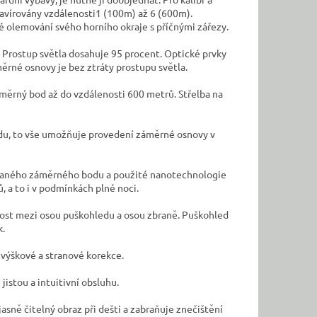
gravírovány vzdálenosti1 (100m) až 6 (600m).
vé olemování svého horního okraje s příčnými zářezy.
. Prostup světla dosahuje 95 procent. Optické prvky
rné osnovy je bez ztráty prostupu světla.
měrný bod až do vzdálenosti 600 metrů. Střelba na
bodu, to vše umožňuje provedení záměrné osnovy v
rovaného záměrného bodu a použité nanotechnologie
, a to i v podmínkách plné noci.
ost mezi osou puškohledu a osou zbraně. Puškohled
k.
výškové a stranové korekce.
jistou a intuitivní obsluhu.
sně čitelný obraz při dešti a zabraňuje znečištění