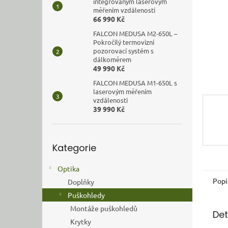
n
integrovaným laserovým
měřením vzdálenosti
e
66 990 Kč
l
FALCON MEDUSA M2-650L –
Pokročilý termovizní
pozorovací systém s
dálkoměrem
49 990 Kč
FALCON MEDUSA M1-650L s
laserovým měřením
vzdálenosti
39 990 Kč
Přeskočit
Kategorie
kategorie
Optika
Popi
Doplňky
Puškohledy
Montáže puškohledů
Det
Krytky