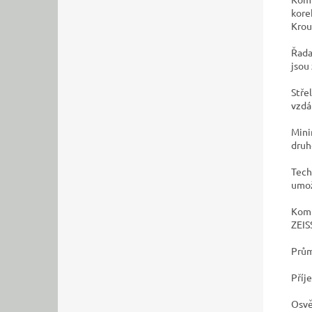
kore
Krou
Řada
jsou
Stře
vzdá
Mini
druh
Tech
umož
Komp
ZEIS
Prům
Příj
Osvě