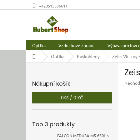
Přejít
+420515536611
na
obsah
Optika
Vzduchové zbraně
Výbava pro lovc
Domů
Optika
Puškohledy
Zeiss Victory
P
Zei
o
s
Nákupní košík
Průměr
Neohod
t
hodnoc
r
produkt
0
KS /
0 KČ
a
je
n
0,0
z
n
5
í
Top 3 produkty
hvězdič
p
a
FALCON MEDUSA M5-650L s