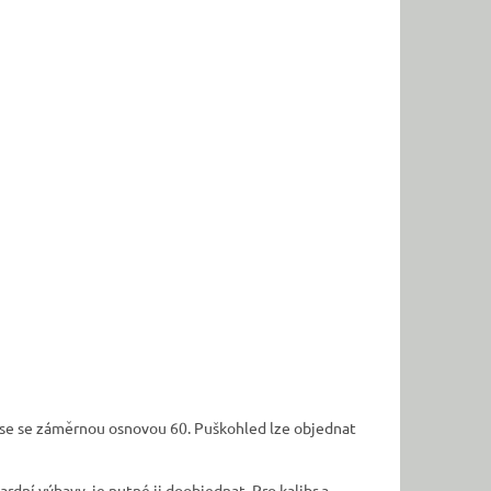
se se záměrnou osnovou 60. Puškohled lze objednat
rdní výbavy, je nutné ji doobjednat. Pro kalibr a