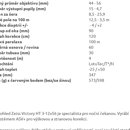
ný průměr objektivu (mm)
44 - 56
ěr výstupní pupily (mm)
15 - 4,7
n za šera
8,5 - 25,9
é pole na 100 m
12,5 - 3,5 m
kce dioptrií +/-
- 4 / +2
up od oka (mm)
90
ah korekce (cm)
120
vá paralaxa
100 m
rná osnova / rovina
60
ěr tubusu (mm)
30
těsnost (m)
4
echtění
LotuTec/T*/N
ah teplot
-25 / +50
a (mm)
347
 (g) s červeným bodem
(bez/se šínou)
573/598
ohled Zeiss Victory HT
3-12x56 je specialista pro noční čekanou.
Vyrábí 
ystémem ASV+ pro výškovou a stranovou korekci.
enzace poklesu dráhy střely s rostoucí vzdáleností, není součástí standa