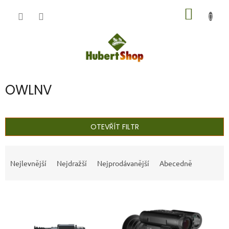
Přejít
NÁKUP
na
obsah
KOŠÍK
OWLNV
OTEVŘÍT FILTR
Ř
a
Nejlevnější
Nejdražší
Nejprodávanější
Abecedně
z
e
V
n
ý
í
p
p