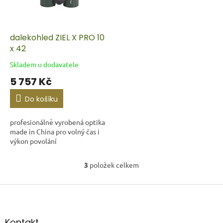
dalekohled ZIEL X PRO 10
x 42
Skladem u dodavatele
5 757 Kč
Do košíku
profesionálně vyrobená optika
made in China pro volný čas i
výkon povolání
3
položek celkem
O
v
l
Z
á
á
d
p
a
a
Kontakt