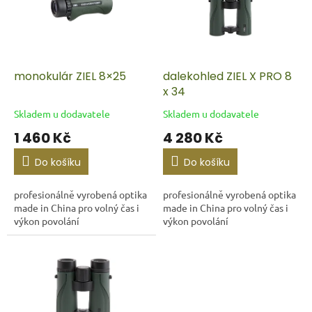
i
r
s
o
p
d
r
u
o
k
d
t
monokulár ZIEL 8×25
dalekohled ZIEL X PRO 8
u
ů
x 34
k
Skladem u dodavatele
Skladem u dodavatele
t
1 460 Kč
4 280 Kč
ů
Do košíku
Do košíku
profesionálně vyrobená optika
profesionálně vyrobená optika
made in China pro volný čas i
made in China pro volný čas i
výkon povolání
výkon povolání