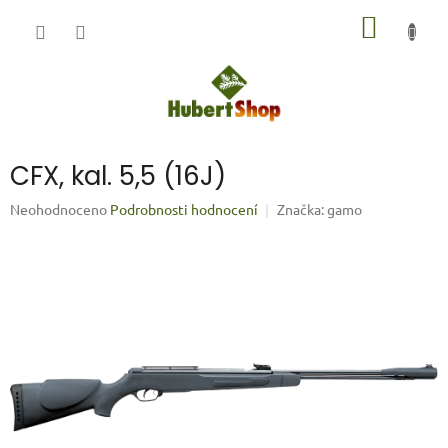
Přejít
NÁKUP
na
obsah
KOŠÍK
CFX, kal. 5,5 (16J)
Průměrné
Neohodnoceno
Podrobnosti hodnocení
Značka:
gamo
hodnocení
produktu
je
0,0
z
5
hvězdiček.