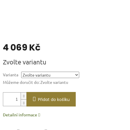
4 069 Kč
Měrná
Zvolte variantu
cena:
Varianta
Můžeme doručit do:
Zvolte variantu
Přidat do košíku
Detailní informace