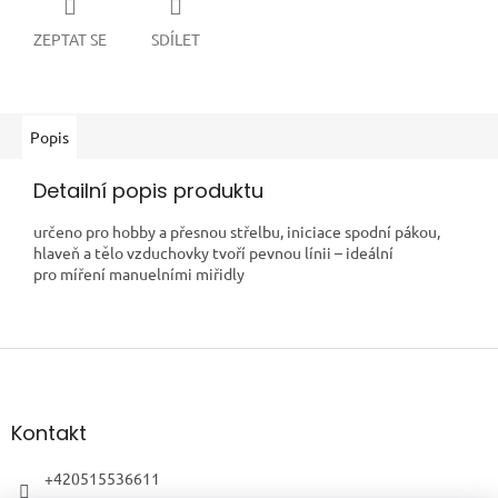
ZEPTAT SE
SDÍLET
Popis
Detailní popis produktu
určeno pro hobby a přesnou střelbu, iniciace spodní pákou,
hlaveň a tělo vzduchovky tvoří pevnou línii – ideální
pro míření manuelními miřidly
Z
á
p
a
Kontakt
t
í
+420515536611