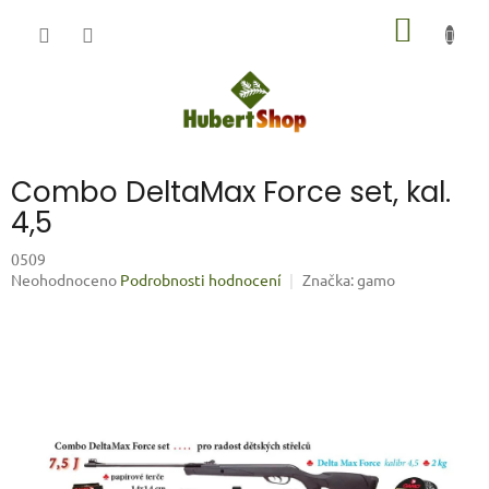
Přejít
NÁKUP
na
obsah
KOŠÍK
Combo DeltaMax Force set, kal.
4,5
0509
Průměrné
Neohodnoceno
Podrobnosti hodnocení
Značka:
gamo
hodnocení
produktu
je
0,0
z
5
hvězdiček.