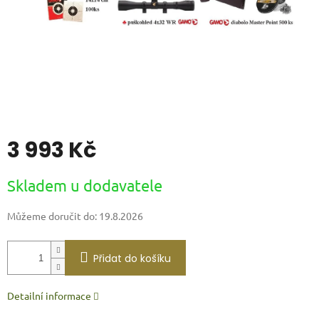
3 993 Kč
Měrná
Skladem u dodavatele
cena:
Můžeme doručit do:
19.8.2026
Přidat do košíku
Detailní informace