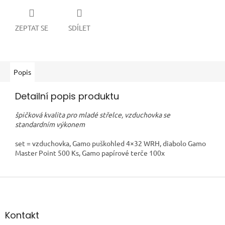
ZEPTAT SE
SDÍLET
Popis
Detailní popis produktu
špičková kvalita pro mladé střelce,
vzduchovka se
standardním výkonem
set = vzduchovka, Gamo puškohled 4×32 WRH, diabolo Gamo
Master Point 500 Ks, Gamo papírové terče 100x
Z
á
p
a
Kontakt