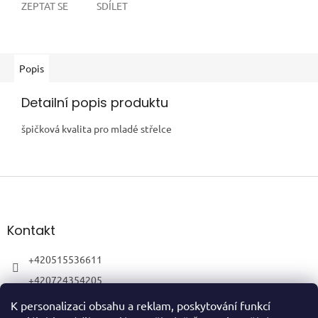
ZEPTAT SE
SDÍLET
Popis
Detailní popis produktu
špičková kvalita pro mladé střelce
Z
á
p
a
Kontakt
t
í
+420515536611
+420724354205
K personalizaci obsahu a reklam, poskytování funkcí