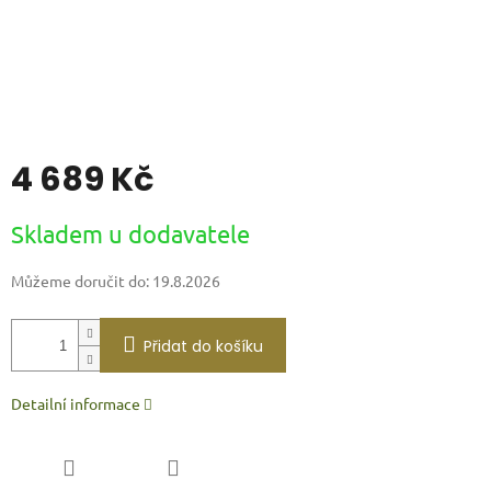
4 689 Kč
Měrná
Skladem u dodavatele
cena:
Můžeme doručit do:
19.8.2026
Přidat do košíku
Detailní informace