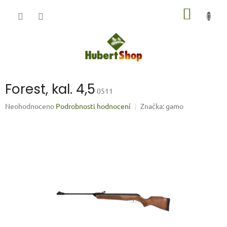
Přejít
NÁKUP
na
obsah
KOŠÍK
Forest, kal. 4,5
0511
Průměrné
Neohodnoceno
Podrobnosti hodnocení
Značka:
gamo
hodnocení
produktu
je
0,0
z
5
hvězdiček.