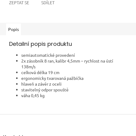
ZEPTAT SE
SDÍLET
Popis
Detailní popis produktu
semiautomatické provedení
2x zásobník 8 ran, kalibr 4,5mm – rychlost na ústí
138m/s
celková délka 19 cm
ergonomicky tvarovaná pažbička
hlaveň a závěr z oceli
stavitelný odpor spouště
váha 0,45 kg
Z
á
p