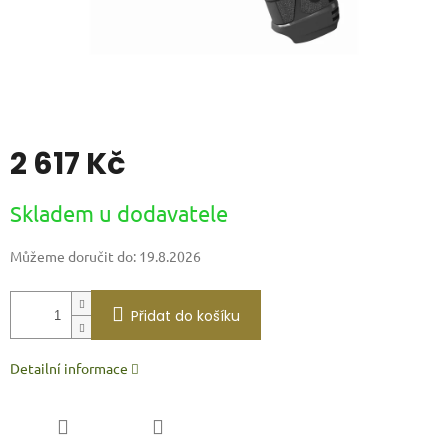
2 617 Kč
Měrná
Skladem u dodavatele
cena:
Můžeme doručit do:
19.8.2026
Přidat do košíku
Detailní informace