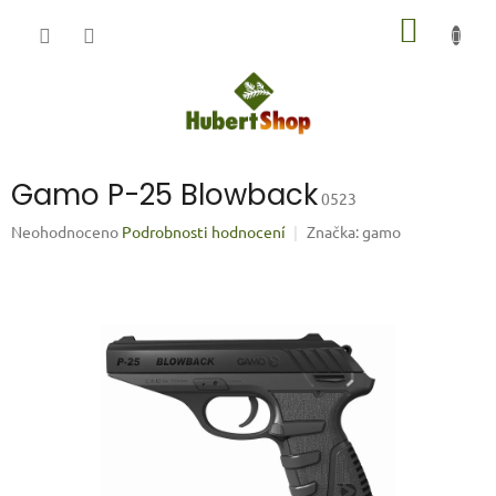
Přejít
NÁKUP
na
obsah
KOŠÍK
Gamo P-25 Blowback
0523
Průměrné
Neohodnoceno
Podrobnosti hodnocení
Značka:
gamo
hodnocení
produktu
je
0,0
z
5
hvězdiček.