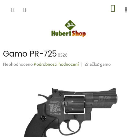
Přejít
NÁKUP
na
obsah
KOŠÍK
Gamo PR-725
0528
Průměrné
Neohodnoceno
Podrobnosti hodnocení
Značka:
gamo
hodnocení
produktu
je
0,0
z
5
hvězdiček.