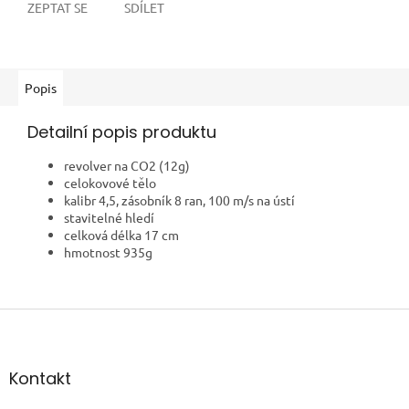
ZEPTAT SE
SDÍLET
Popis
Detailní popis produktu
revolver na CO2 (12g)
celokovové tělo
kalibr 4,5, zásobník 8 ran, 100 m/s na ústí
stavitelné hledí
celková délka 17 cm
hmotnost 935g
Z
á
p
a
Kontakt
t