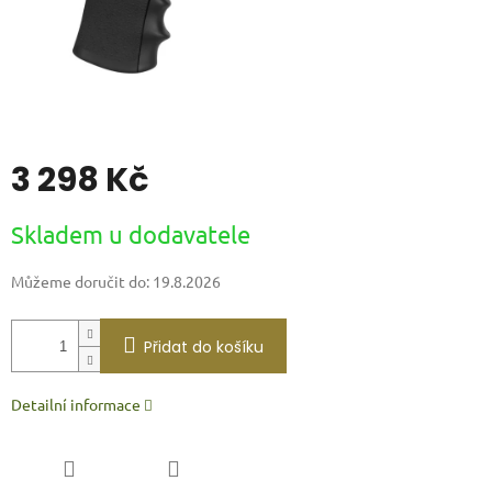
3 298 Kč
Měrná
Skladem u dodavatele
cena:
Můžeme doručit do:
19.8.2026
Přidat do košíku
Detailní informace