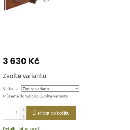
3 630 Kč
Měrná
Zvolte variantu
cena:
Varianta
Můžeme doručit do:
Zvolte variantu
Přidat do košíku
Detailní informace