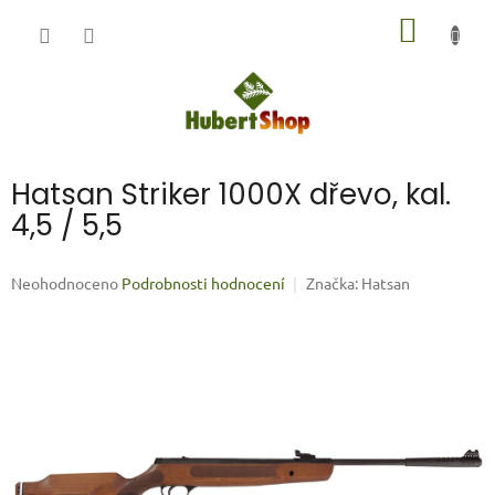
Přejít
NÁKUP
na
obsah
KOŠÍK
Hatsan Striker 1000X dřevo, kal.
4,5 / 5,5
Průměrné
Neohodnoceno
Podrobnosti hodnocení
Značka:
Hatsan
hodnocení
produktu
je
0,0
z
5
hvězdiček.