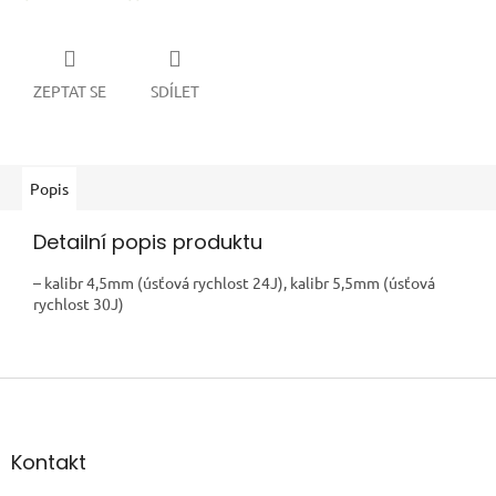
ZEPTAT SE
SDÍLET
Popis
Detailní popis produktu
– kalibr 4,5mm (úsťová rychlost 24J), kalibr 5,5mm (úsťová
rychlost 30J)
Z
á
p
a
Kontakt
t