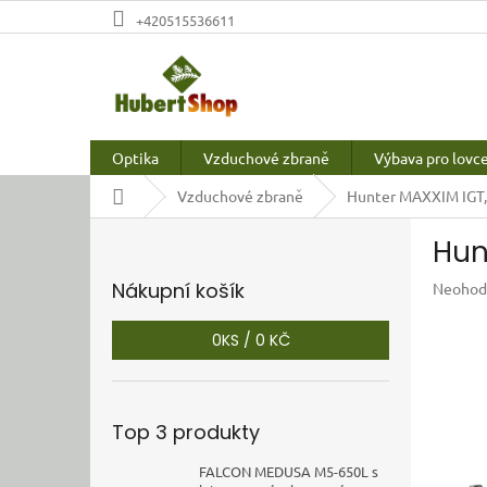
Přejít
+420515536611
na
obsah
Optika
Vzduchové zbraně
Výbava pro lovc
Domů
Vzduchové zbraně
Hunter MAXXIM IGT, 
P
Hun
o
s
Nákupní košík
Průměr
Neohod
t
hodnoc
r
produkt
0
KS /
0 KČ
a
je
n
0,0
z
n
5
í
Top 3 produkty
hvězdič
p
a
FALCON MEDUSA M5-650L s