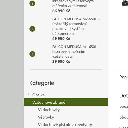
n
integrovaným laserovým
měřením vzdálenosti
e
66 990 Kč
l
FALCON MEDUSA M2-650L –
Pokročilý termovizní
pozorovací systém s
dálkoměrem
49 990 Kč
FALCON MEDUSA M1-650L s
laserovým měřením
vzdálenosti
39 990 Kč
Popi
Přeskočit
Kategorie
kategorie
Det
Optika
Vzduchové zbraně
použ
Vzduchovky
obou
Větrovky
Vzduchové pistole a revolvery
v ce