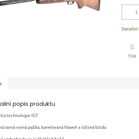
Detailní
TISK
s
ailní popis produktu
ita technologie IGT
stranná rovná pažba, kanelovaná hlaveň a úsťová brzda
ně vzduchovky je puškohled 4×32