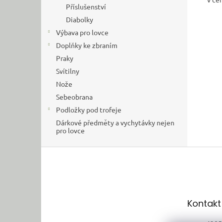
Příslušenství
Diabolky
Výbava pro lovce
Doplňky ke zbraním
Praky
Svítilny
Nože
Sebeobrana
Podložky pod trofeje
Dárkové předměty a vychytávky nejen
pro lovce
Z
á
p
a
t
Kontakt
í