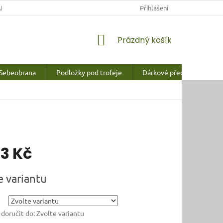
NY OSOBNÍCH ÚDAJŮ
Přihlášení
NÁKUPNÍ
Prázdný košík
KOŠÍK
Sebeobrana
Podložky pod trofeje
Dárkové předměty a vychy
13 Kč
e variantu
oručit do:
Zvolte variantu