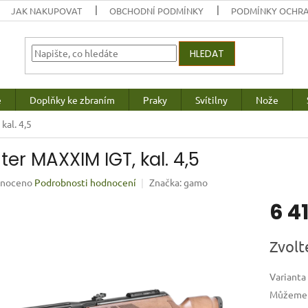
JAK NAKUPOVAT
OBCHODNÍ PODMÍNKY
PODMÍNKY OCHRA
HLEDAT
e
Doplňky ke zbraním
Praky
Svítilny
Nože
kal. 4,5
ter MAXXIM IGT, kal. 4,5
né
noceno
Podrobnosti hodnocení
Značka:
gamo
ení
6 4
u
Měrná
Zvolt
cena:
ek.
Varianta
Můžeme d