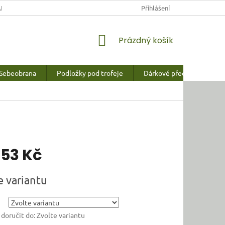
NY OSOBNÍCH ÚDAJŮ
Přihlášení
NÁKUPNÍ
Prázdný košík
KOŠÍK
Sebeobrana
Podložky pod trofeje
Dárkové předměty a vychy
453 Kč
e variantu
oručit do:
Zvolte variantu