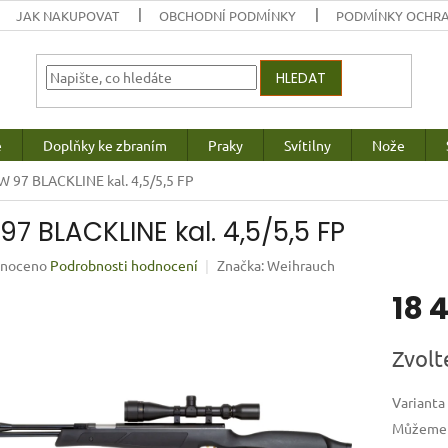
JAK NAKUPOVAT
OBCHODNÍ PODMÍNKY
PODMÍNKY OCHRA
HLEDAT
e
Doplňky ke zbraním
Praky
Svítilny
Nože
W 97 BLACKLINE kal. 4,5/5,5 FP
97 BLACKLINE kal. 4,5/5,5 FP
né
noceno
Podrobnosti hodnocení
Značka:
Weihrauch
ení
18 
u
Měrná
Zvolt
cena:
ek.
Varianta
Můžeme d