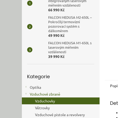
n
integrovaným laserovým
měřením vzdálenosti
e
66 990 Kč
l
FALCON MEDUSA M2-650L –
Pokročilý termovizní
pozorovací systém s
dálkoměrem
49 990 Kč
FALCON MEDUSA M1-650L s
laserovým měřením
vzdálenosti
39 990 Kč
Přeskočit
Kategorie
kategorie
Popi
Optika
Vzduchové zbraně
Vzduchovky
Det
Větrovky
Vzduchové pistole a revolvery