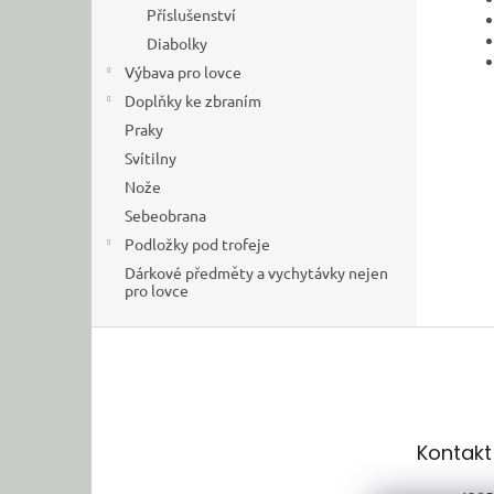
Příslušenství
Diabolky
Výbava pro lovce
Doplňky ke zbraním
Praky
Svítilny
Nože
Sebeobrana
Podložky pod trofeje
Dárkové předměty a vychytávky nejen
pro lovce
Z
á
p
a
t
Kontakt
í