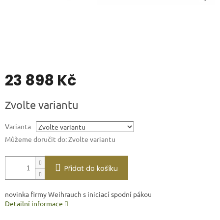
23 898 Kč
Měrná
Zvolte variantu
cena:
Varianta
Můžeme doručit do:
Zvolte variantu
Přidat do košíku
novinka firmy Weihrauch s iniciací spodní pákou
Detailní informace