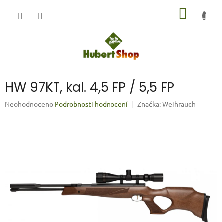
Přejít
NÁKUP
na
obsah
KOŠÍK
HW 97KT, kal. 4,5 FP / 5,5 FP
Průměrné
Neohodnoceno
Podrobnosti hodnocení
Značka:
Weihrauch
hodnocení
produktu
je
0,0
z
5
hvězdiček.