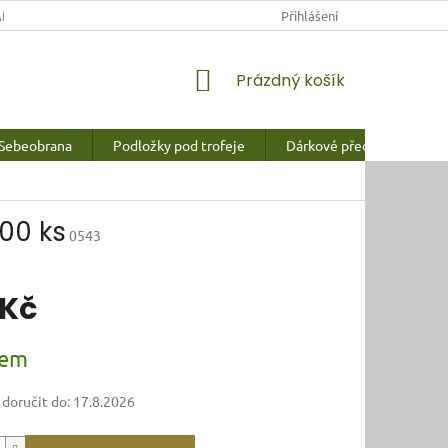
NY OSOBNÍCH ÚDAJŮ
Přihlášení
NÁKUPNÍ
Prázdný košík
KOŠÍK
Sebeobrana
Podložky pod trofeje
Dárkové předměty a vychy
00 ks
0543
 Kč
dem
oručit do:
17.8.2026