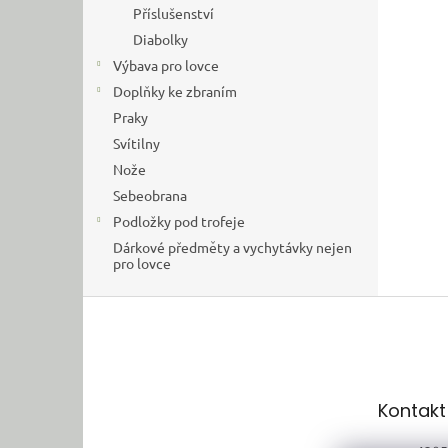
Příslušenství
Diabolky
Výbava pro lovce
Doplňky ke zbraním
Praky
Svítilny
Nože
Sebeobrana
Podložky pod trofeje
Dárkové předměty a vychytávky nejen
pro lovce
Z
á
p
a
t
Kontakt
í