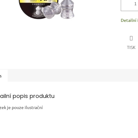
Detailní
TISK
s
ailní popis produktu
zek je pouze ilustrační