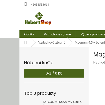
Přejít
+420515536611
na
obsah
Optika
Vzduchové zbraně
Výbava pro lovc
Domů
Vzduchové zbraně
Magnum 4,5 – balení
P
Mag
o
s
Nákupní košík
Průměr
Neohod
t
hodnoc
r
produkt
0
KS /
0 KČ
a
je
n
0,0
z
n
5
í
Top 3 produkty
hvězdič
p
a
FALCON MEDUSA M5-650L s