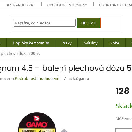
JAK NAKUPOVAT
OBCHODNÍ PODMÍNKY
PODMÍNKY OCHRA
HLEDAT
e
Doplňky ke zbraním
Praky
Svítilny
Nože
 plechová dóza 500 ks
num 4,5 – balení plechová dóza 5
né
noceno
Podrobnosti hodnocení
Značka:
gamo
ení
128
u
Měrná
Skla
cena:
ek.
Můžeme d