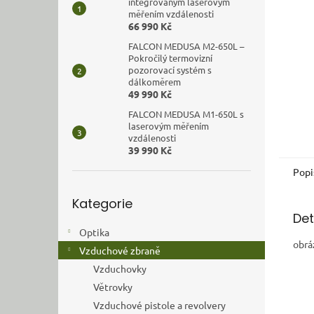
n
integrovaným laserovým
měřením vzdálenosti
e
66 990 Kč
l
FALCON MEDUSA M2-650L –
Pokročilý termovizní
pozorovací systém s
dálkoměrem
49 990 Kč
FALCON MEDUSA M1-650L s
laserovým měřením
vzdálenosti
39 990 Kč
Popi
Přeskočit
Kategorie
kategorie
Det
Optika
obrá
Vzduchové zbraně
Vzduchovky
Větrovky
Vzduchové pistole a revolvery