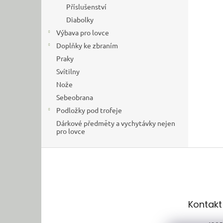
Příslušenství
Diabolky
Výbava pro lovce
Doplňky ke zbraním
Praky
Svítilny
Nože
Sebeobrana
Podložky pod trofeje
Dárkové předměty a vychytávky nejen
pro lovce
Z
á
p
a
t
Kontakt
í