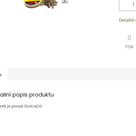
Detailní
TISK
s
ailní popis produktu
zek je pouze ilustrační