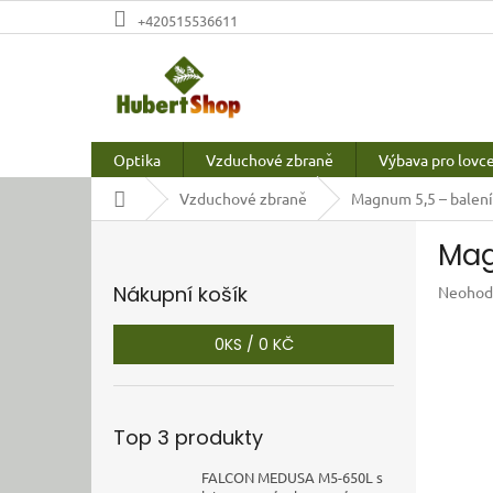
Přejít
+420515536611
na
obsah
Optika
Vzduchové zbraně
Výbava pro lovc
Domů
Vzduchové zbraně
Magnum 5,5 – balení
P
Mag
o
s
Nákupní košík
Průměr
Neohod
t
hodnoc
r
produkt
0
KS /
0 KČ
a
je
n
0,0
z
n
5
í
Top 3 produkty
hvězdič
p
a
FALCON MEDUSA M5-650L s