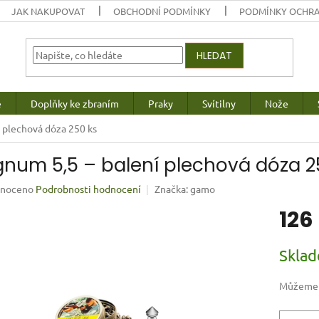
JAK NAKUPOVAT
OBCHODNÍ PODMÍNKY
PODMÍNKY OCHRA
HLEDAT
e
Doplňky ke zbraním
Praky
Svítilny
Nože
 plechová dóza 250 ks
num 5,5 – balení plechová dóza 2
né
noceno
Podrobnosti hodnocení
Značka:
gamo
ení
126
u
Měrná
Skla
cena:
ek.
Můžeme d