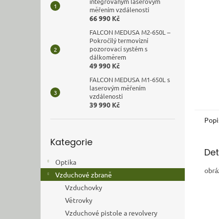
n
integrovaným laserovým
měřením vzdálenosti
e
66 990 Kč
l
FALCON MEDUSA M2-650L –
Pokročilý termovizní
pozorovací systém s
dálkoměrem
49 990 Kč
FALCON MEDUSA M1-650L s
laserovým měřením
vzdálenosti
39 990 Kč
Popi
Přeskočit
Kategorie
kategorie
Det
Optika
obrá
Vzduchové zbraně
Vzduchovky
Větrovky
Vzduchové pistole a revolvery