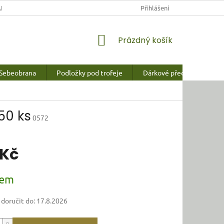
NY OSOBNÍCH ÚDAJŮ
Přihlášení
NÁKUPNÍ
Prázdný košík
KOŠÍK
Sebeobrana
Podložky pod trofeje
Dárkové předměty a vychy
50 ks
0572
 Kč
dem
oručit do:
17.8.2026