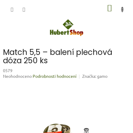
Přejít
NÁKUP
na
obsah
KOŠÍK
Match 5,5 – balení plechová
dóza 250 ks
0579
Průměrné
Neohodnoceno
Podrobnosti hodnocení
Značka:
gamo
hodnocení
produktu
je
0,0
z
5
hvězdiček.