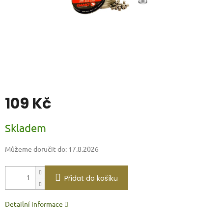
109 Kč
Měrná
Skladem
cena:
Můžeme doručit do:
17.8.2026
Přidat do košíku
Detailní informace