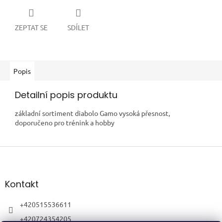
ZEPTAT SE
SDÍLET
Popis
Detailní popis produktu
základní sortiment diabolo Gamo vysoká přesnost,
doporučeno pro trénink a hobby
Z
á
p
a
Kontakt
t
í
+420515536611
+420724354205