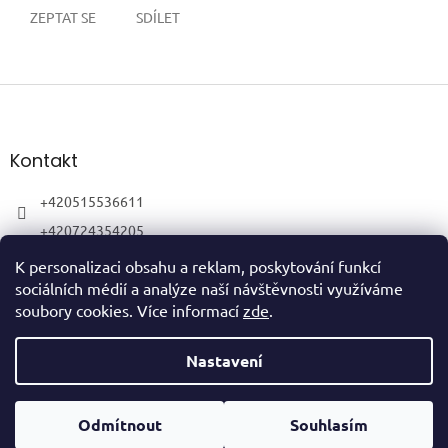
ZEPTAT SE
SDÍLET
Z
á
p
a
Kontakt
t
í
+420515536611
+420724354205
K personalizaci obsahu a reklam, poskytování funkcí
sociálních médií a analýze naší návštěvnosti využíváme
soubory cookies. Více informací
zde
.
Vytvořil Shoptet
Nastavení
Copyright 2026
HubertShop
. Všechna práva vyhrazena.
Upravit
Odmítnout
Souhlasím
nastavení cookies