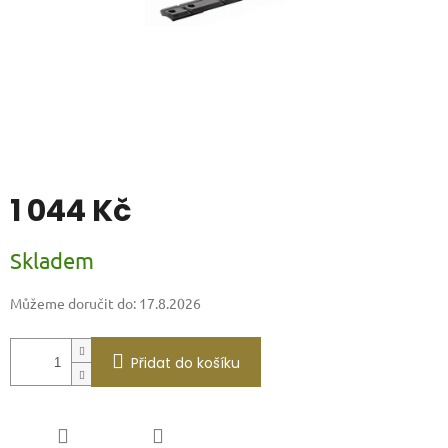
1 044 Kč
Měrná
Skladem
cena:
Můžeme doručit do:
17.8.2026
Přidat do košíku