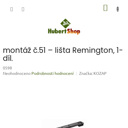
Přejít
NÁKUP
na
obsah
KOŠÍK
montáž č.51 – lišta Remington, 1-
díl.
0598
Průměrné
Neohodnoceno
Podrobnosti hodnocení
Značka:
KOZAP
hodnocení
produktu
je
0,0
z
5
hvězdiček.