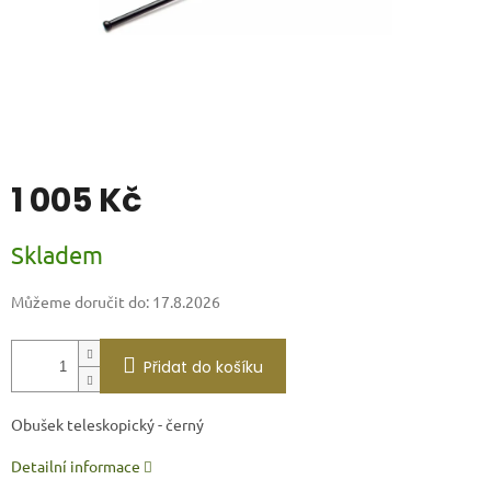
1 005 Kč
Měrná
Skladem
cena:
Můžeme doručit do:
17.8.2026
Přidat do košíku
Obušek teleskopický - černý
Detailní informace