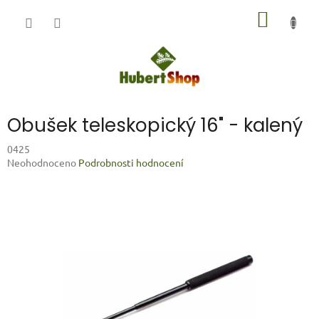
Přejít
NÁKUP
na
obsah
KOŠÍK
Obušek teleskopický 16" - kalený
0425
Průměrné
Neohodnoceno
Podrobnosti hodnocení
hodnocení
produktu
je
0,0
z
5
hvězdiček.