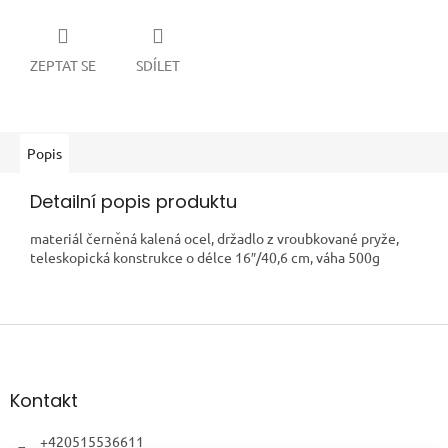
ZEPTAT SE
SDÍLET
Popis
Detailní popis produktu
materiál černěná kalená ocel, držadlo z vroubkované pryže,
teleskopická konstrukce o délce 16″/40,6 cm, váha 500g
Z
á
p
a
Kontakt
t
í
+420515536611