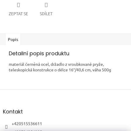
ZEPTAT SE
SDÍLET
Popis
Detailní popis produktu
materiál černěná ocel, držadlo z vroubkované pryže,
teleskopická konstrukce o délce 16″/40,6 cm, váha 500g
Z
á
p
a
Kontakt
t
í
+420515536611