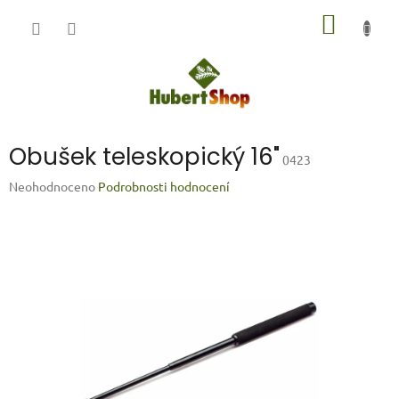
Přejít
NÁKUP
na
obsah
KOŠÍK
Obušek teleskopický 16"
0423
Průměrné
Neohodnoceno
Podrobnosti hodnocení
hodnocení
produktu
je
0,0
z
5
hvězdiček.