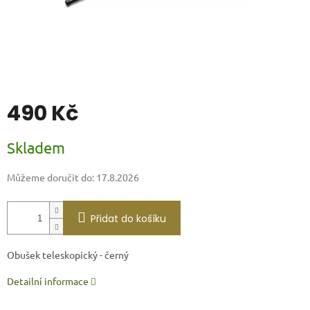
490 Kč
Měrná
Skladem
cena:
Můžeme doručit do:
17.8.2026
Přidat do košíku
Obušek teleskopický - černý
Detailní informace