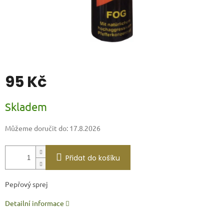
95 Kč
Měrná
Skladem
cena:
Můžeme doručit do:
17.8.2026
Přidat do košíku
Pepřový sprej
Detailní informace