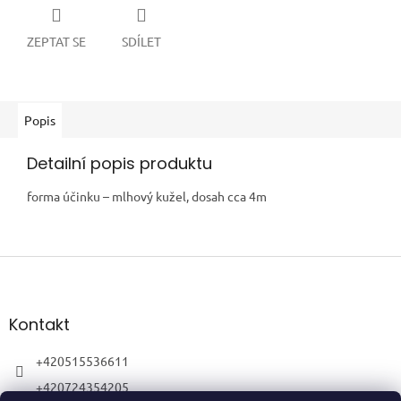
ZEPTAT SE
SDÍLET
Popis
Detailní popis produktu
forma účinku – mlhový kužel, dosah cca 4m
Z
á
p
a
Kontakt
t
í
+420515536611
+420724354205