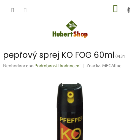
Přejít
NÁKUP
na
obsah
KOŠÍK
pepřový sprej KO FOG 60ml
0431
Průměrné
Neohodnoceno
Podrobnosti hodnocení
Značka:
MEGAline
hodnocení
produktu
je
0,0
z
5
hvězdiček.