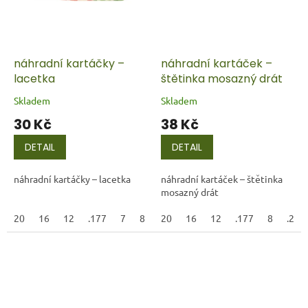
náhradní kartáčky –
náhradní kartáček –
lacetka
štětinka mosazný drát
Skladem
Skladem
30 Kč
38 Kč
DETAIL
DETAIL
náhradní kartáčky – lacetka
náhradní kartáček – štětinka
mosazný drát
20
16
12
.177
7
8
.22LR
20
16
6,35
12
7,65
.177
9
8
45AC
.22L