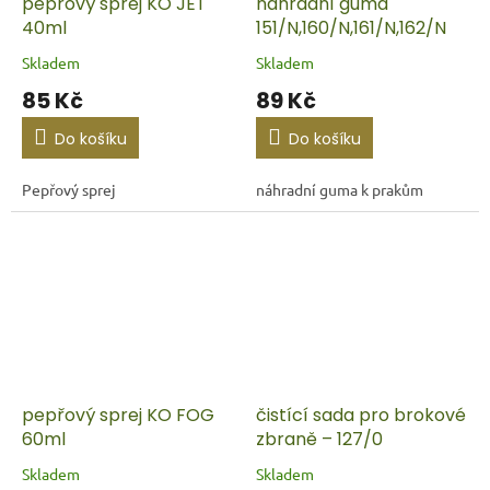
pepřový sprej KO JET
náhradní guma
40ml
151/N,160/N,161/N,162/N
Skladem
Skladem
85 Kč
89 Kč
Do košíku
Do košíku
Pepřový sprej
náhradní guma k prakům
pepřový sprej KO FOG
čistící sada pro brokové
60ml
zbraně – 127/0
Skladem
Skladem