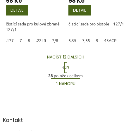
98 Kč
98 Kč
DETAIL
DETAIL
čistící sada pro kulové zbraně –
čistící sada pro pistole – 127/1
127/1
.177
7
8
.22LR
7/8
6,35
7,65
9
45ACP
NAČÍST 12 DALŠÍCH
S
1
3
t
O
r
28
položek celkem
v
á
l
NAHORU
n
á
k
o
d
v
Z
a
á
c
á
n
í
p
í
p
a
Kontakt
r
t
v