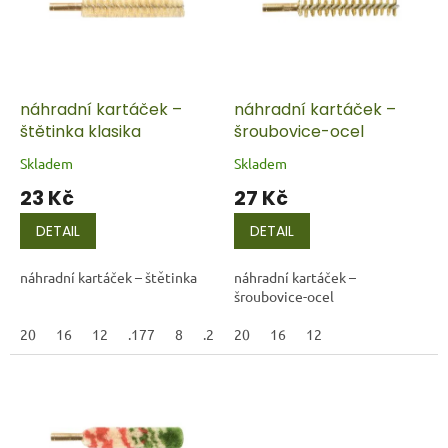
i
r
s
o
p
d
r
u
o
k
d
t
náhradní kartáček –
náhradní kartáček –
u
ů
štětinka klasika
šroubovice-ocel
k
Skladem
Skladem
t
23 Kč
27 Kč
ů
DETAIL
DETAIL
náhradní kartáček – štětinka
náhradní kartáček –
šroubovice-ocel
20
16
12
.177
8
.22LR
20
6,35
16
7,65
12
9
45ACP