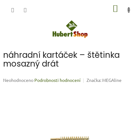
Přejít
NÁKUP
na
obsah
KOŠÍK
náhradní kartáček – štětinka
mosazný drát
Průměrné
Neohodnoceno
Podrobnosti hodnocení
Značka:
MEGAline
hodnocení
produktu
je
0,0
z
5
hvězdiček.