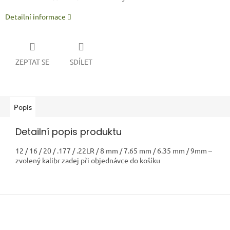
Detailní informace
ZEPTAT SE
SDÍLET
Popis
Detailní popis produktu
12 / 16 / 20 / .177 / .22LR / 8 mm / 7.65 mm / 6.35 mm / 9mm –
zvolený kalibr zadej při objednávce do košíku
Z
á
p