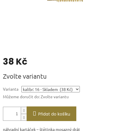
38 Kč
Měrná
Zvolte variantu
cena:
Varianta
Můžeme doručit do:
Zvolte variantu
Přidat do košíku
náhradní kartáček – štětinka mosazný drát