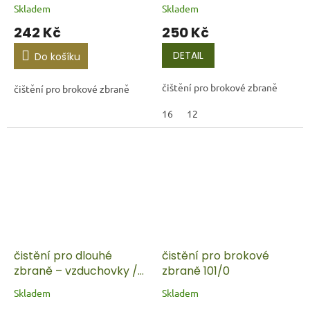
Skladem
Skladem
242 Kč
250 Kč
DETAIL
Do košíku
čištění pro brokové zbraně
čištění pro brokové zbraně
16
12
čistění pro dlouhé
čistění pro brokové
zbraně – vzduchovky /
zbraně 101/0
kulovnice
Skladem
Skladem