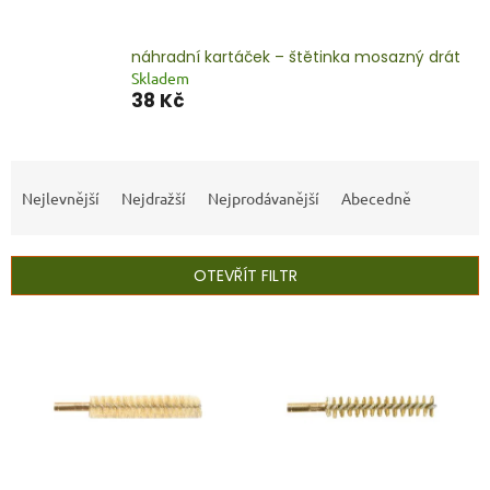
náhradní kartáček – štětinka mosazný drát
Skladem
38 Kč
Ř
a
Nejlevnější
Nejdražší
Nejprodávanější
Abecedně
z
e
n
OTEVŘÍT FILTR
í
p
V
r
ý
o
p
d
i
u
s
k
p
t
r
ů