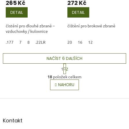
265 Kč
272 Kč
DETAIL
DETAIL
čistění pro dlouhé zbraně –
čištění pro brokové zbraně
vzduchovky / kulovnice
.177
7
8
.22LR
20
16
12
NAČÍST 6 DALŠÍCH
S
1
2
t
O
r
18
položek celkem
v
á
l
NAHORU
n
á
k
o
d
v
Z
a
á
c
á
n
í
p
í
p
a
Kontakt
r
t
v