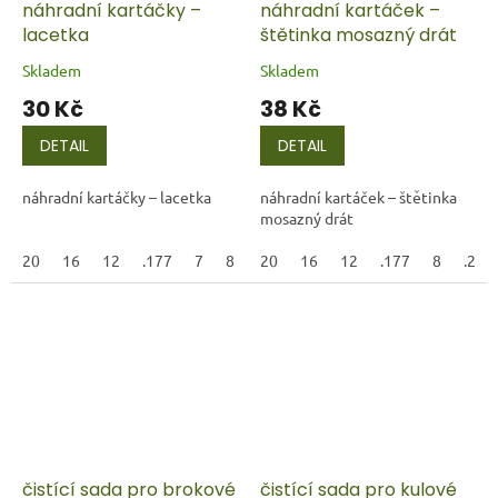
náhradní kartáčky –
náhradní kartáček –
lacetka
štětinka mosazný drát
Skladem
Skladem
30 Kč
38 Kč
DETAIL
DETAIL
náhradní kartáčky – lacetka
náhradní kartáček – štětinka
mosazný drát
20
16
12
.177
7
8
.22LR
20
16
6,35
12
7,65
.177
9
8
45AC
.22L
čistící sada pro brokové
čistící sada pro kulové