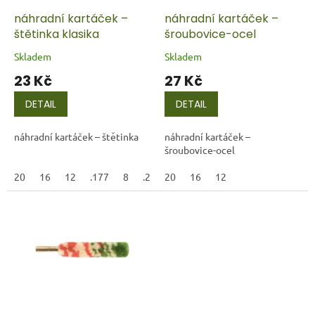
o
d
náhradní kartáček –
náhradní kartáček –
u
štětinka klasika
šroubovice-ocel
k
Skladem
Skladem
t
23 Kč
27 Kč
ů
DETAIL
DETAIL
náhradní kartáček – štětinka
náhradní kartáček –
šroubovice-ocel
20
16
12
.177
8
.22LR
20
6,35
16
7,65
12
9
45ACP