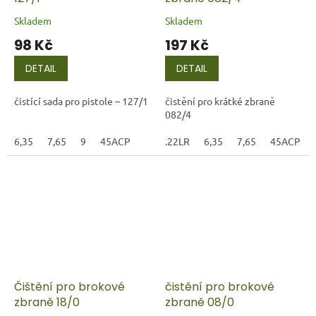
Skladem
Skladem
98 Kč
197 Kč
DETAIL
DETAIL
čistící sada pro pistole – 127/1
čistění pro krátké zbraně
082/4
6,35
7,65
9
45ACP
.22LR
6,35
7,65
45ACP
Čištění pro brokové
čistění pro brokové
zbraně 18/0
zbraně 08/0