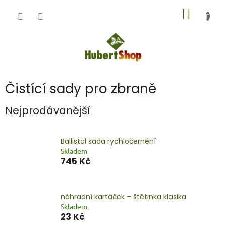
Přejít
NÁKUP
na
obsah
KOŠÍK
Čistící sady pro zbraně
Nejprodávanější
Ballistol sada rychločernění
Skladem
745 Kč
náhradní kartáček – štětinka klasika
Skladem
23 Kč