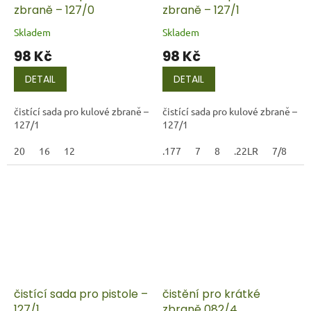
zbraně – 127/0
zbraně – 127/1
Skladem
Skladem
98 Kč
98 Kč
DETAIL
DETAIL
čistící sada pro kulové zbraně –
čistící sada pro kulové zbraně –
127/1
127/1
20
16
12
.177
7
8
.22LR
7/8
čistící sada pro pistole –
čistění pro krátké
127/1
zbraně 082/4