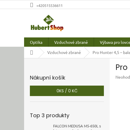
Přejít
+420515536611
na
obsah
Optika
Vzduchové zbraně
Výbava pro lovc
Domů
Vzduchové zbraně
Pro Hunter 4,5 – bal
P
Pro
o
s
Nákupní košík
Průměr
Neohod
t
hodnoc
r
produkt
0
KS /
0 KČ
a
je
n
0,0
z
n
5
í
Top 3 produkty
hvězdič
p
a
FALCON MEDUSA M5-650L s