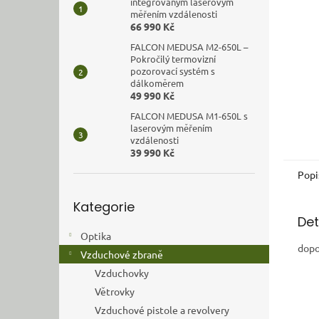
n
integrovaným laserovým
měřením vzdálenosti
e
66 990 Kč
l
FALCON MEDUSA M2-650L –
Pokročilý termovizní
pozorovací systém s
dálkoměrem
49 990 Kč
FALCON MEDUSA M1-650L s
laserovým měřením
vzdálenosti
39 990 Kč
Popi
Přeskočit
Kategorie
kategorie
Det
Optika
dopo
Vzduchové zbraně
Vzduchovky
Větrovky
Vzduchové pistole a revolvery