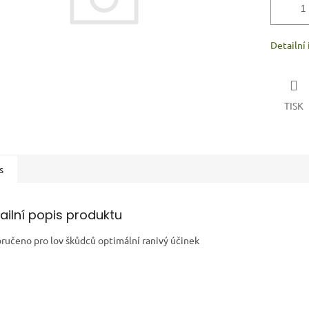
Detailní
TISK
s
ailní popis produktu
ručeno pro lov škůdců optimální ranivý účinek