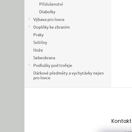
Příslušenství
Diabolky
Výbava pro lovce
Doplňky ke zbraním
Praky
Svítilny
Nože
Sebeobrana
Podložky pod trofeje
Dárkové předměty a vychytávky nejen
pro lovce
Z
á
p
a
t
Kontakt
í