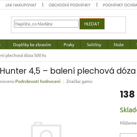
JAK NAKUPOVAT
OBCHODNÍ PODMÍNKY
PODMÍNKY OCHRA
HLEDAT
e
Doplňky ke zbraním
Praky
Svítilny
Nože
ení plechová dóza 500 ks
 Hunter 4,5 – balení plechová dóza
né
noceno
Podrobnosti hodnocení
Značka:
gamo
ení
138
u
Měrná
Skla
cena:
ek.
Můžeme d