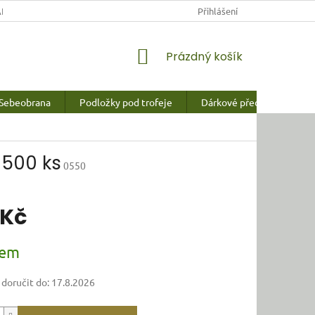
NY OSOBNÍCH ÚDAJŮ
Přihlášení
NÁKUPNÍ
Prázdný košík
KOŠÍK
Sebeobrana
Podložky pod trofeje
Dárkové předměty a vychy
 500 ks
0550
 Kč
dem
oručit do:
17.8.2026