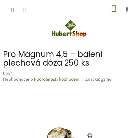
Přejít
NÁKUP
na
obsah
KOŠÍK
Pro Magnum 4,5 – balení
plechová dóza 250 ks
0551
Průměrné
Neohodnoceno
Podrobnosti hodnocení
Značka:
gamo
hodnocení
produktu
je
0,0
z
5
hvězdiček.