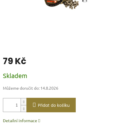
79 Kč
Měrná
Skladem
cena:
Můžeme doručit do:
14.8.2026
Přidat do košíku
Detailní informace