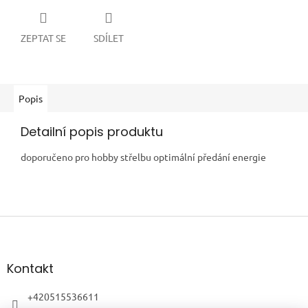
ZEPTAT SE
SDÍLET
Popis
Detailní popis produktu
doporučeno pro hobby střelbu optimální předání energie
Z
á
p
a
Kontakt
t
í
+420515536611