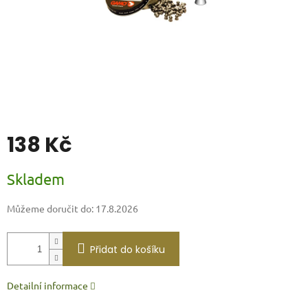
138 Kč
Měrná
Skladem
cena:
Můžeme doručit do:
17.8.2026
Přidat do košíku
Detailní informace