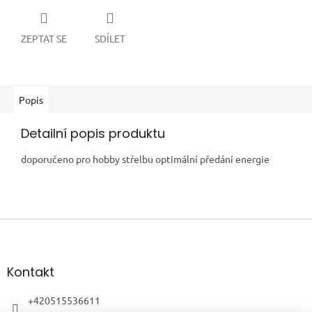
ZEPTAT SE
SDÍLET
Popis
Detailní popis produktu
doporučeno pro hobby střelbu optimální předání energie
Z
á
p
a
Kontakt
t
í
+420515536611