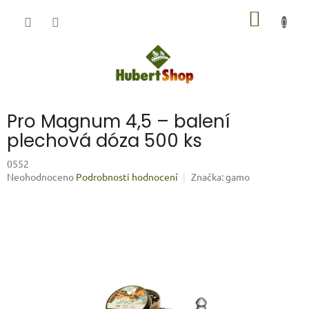
Přejít
NÁKUP
na
obsah
KOŠÍK
Pro Magnum 4,5 – balení
plechová dóza 500 ks
0552
Průměrné
Neohodnoceno
Podrobnosti hodnocení
Značka:
gamo
hodnocení
produktu
je
0,0
z
5
hvězdiček.