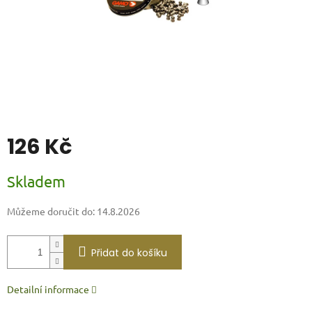
126 Kč
Měrná
Skladem
cena:
Můžeme doručit do:
14.8.2026
Přidat do košíku
Detailní informace