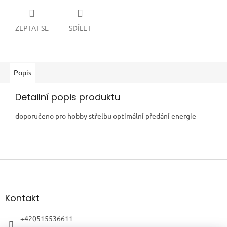
ZEPTAT SE
SDÍLET
Popis
Detailní popis produktu
doporučeno pro hobby střelbu optimální předání energie
Z
á
p
a
Kontakt
t
í
+420515536611