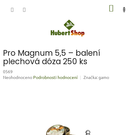
Přejít
NÁKUP
na
obsah
KOŠÍK
Pro Magnum 5,5 – balení
plechová dóza 250 ks
0569
Průměrné
Neohodnoceno
Podrobnosti hodnocení
Značka:
gamo
hodnocení
produktu
je
0,0
z
5
hvězdiček.