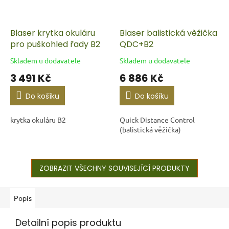
Blaser krytka okuláru
Blaser balistická věžička
pro puškohled řady B2
QDC+B2
Skladem u dodavatele
Skladem u dodavatele
3 491 Kč
6 886 Kč
Do košíku
Do košíku
krytka okuláru B2
Quick Distance Control
(balistická věžička)
ZOBRAZIT VŠECHNY SOUVISEJÍCÍ PRODUKTY
Popis
Detailní popis produktu