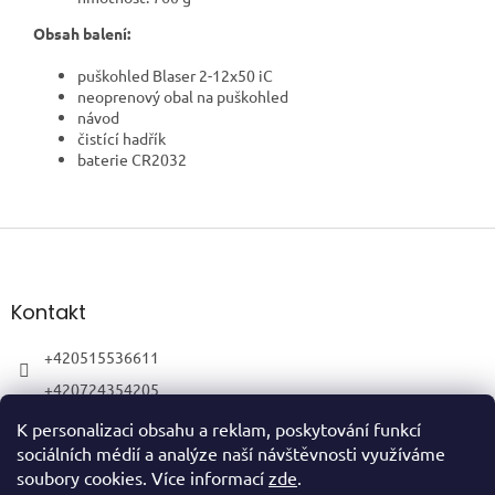
Obsah balení:
puškohled Blaser 2-12x50 iC
neoprenový obal na puškohled
návod
čistící hadřík
baterie CR2032
Z
á
p
a
Kontakt
t
í
+420515536611
+420724354205
K personalizaci obsahu a reklam, poskytování funkcí
sociálních médií a analýze naší návštěvnosti využíváme
soubory cookies. Více informací
zde
.