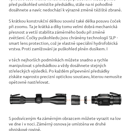
před puškohled umístíte předsádku, stále na ni pohodlně
dosáhnete a navíc nedochází k výrazné změně těžiště zbraně.
S krátkou konstrukční délkou souvisí také délka posuvu čoček
při zoomu. Ta je krátká a díky tomu velmi dobrá mechanická
přesnost a vetší stabilita záměrného bodu při změně
zvětšení. Čočky puškohledu jsou chráněny technologií SLP -
smart lens protection, což je vlastně speciální hydrofobická
vrstva. Proti zamlžování je puškohled plněn dusíkem. I
v těch nejhorších podmínkách můžete snadno a rychle
manipulovat s předsádkou a vždy dosáhnete stejných
střeleckých výsledků. Po každém připevnění předsádky
získáte naprosto precizní optickou soustavu, kterou nemusíte
opětovně nastřelovat.
S podsvíceným 4a záměrným obrazcem můžete vyrazit na lov
ve dne i v noci. Záměrný osnova je umístěna ve druhé
ohniskové rovině.