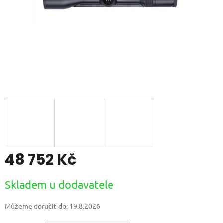
48 752 Kč
Měrná
Skladem u dodavatele
cena:
Můžeme doručit do:
19.8.2026