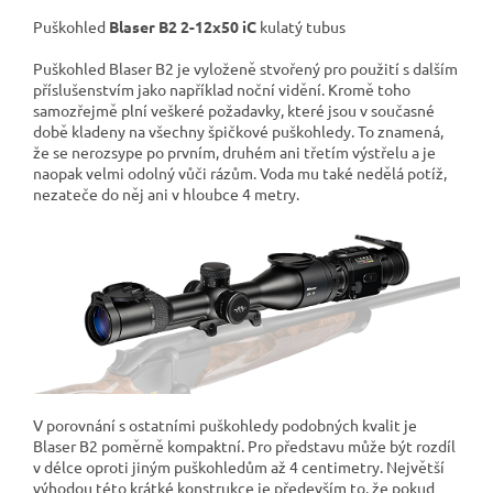
Puškohled
Blaser B2 2-12x50 iC
kulatý tubus
Puškohled Blaser B2 je vyloženě stvořený pro použití s dalším
příslušenstvím jako například noční vidění. Kromě toho
samozřejmě plní veškeré požadavky, které jsou v současné
době kladeny na všechny špičkové puškohledy. To znamená,
že se nerozsype po prvním, druhém ani třetím výstřelu a je
naopak velmi odolný vůči rázům. Voda mu také nedělá potíž,
nezateče do něj ani v hloubce 4 metry.
V porovnání s ostatními puškohledy podobných kvalit je
Blaser B2 poměrně kompaktní. Pro představu může být rozdíl
v délce oproti jiným puškohledům až 4 centimetry. Největší
výhodou této krátké konstrukce je především to, že pokud