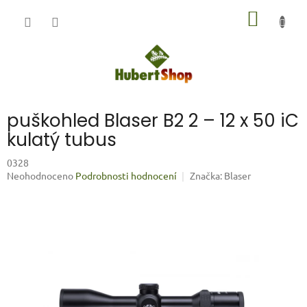
Přejít
NÁKUP
na
obsah
KOŠÍK
puškohled Blaser B2 2 – 12 x 50 iC
kulatý tubus
0328
Průměrné
Neohodnoceno
Podrobnosti hodnocení
Značka:
Blaser
hodnocení
produktu
je
0,0
z
5
hvězdiček.