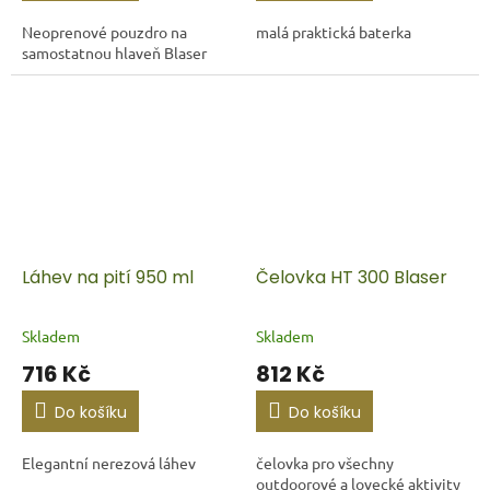
Neoprenové pouzdro na
malá praktická baterka
samostatnou hlaveň Blaser
Láhev na pití 950 ml
Čelovka HT 300 Blaser
Skladem
Skladem
716 Kč
812 Kč
Do košíku
Do košíku
Elegantní nerezová láhev
čelovka pro všechny
outdoorové a lovecké aktivity