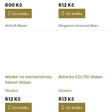
600 Kč
612 Kč
Do košíku
Do košíku
deštník Blaser
Elegantní nerezová láhev
Návlek na samostatnou
Baterka EDL 150 Blaser
hlaveň Blaser
Skladem
Skladem
612 Kč
613 Kč
Do košíku
Do košíku