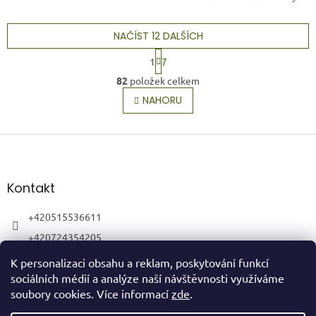
NAČÍST 12 DALŠÍCH
S
1
7
t
O
r
82
položek celkem
v
á
l
NAHORU
n
á
k
o
d
v
Z
a
á
c
á
n
í
p
í
p
a
Kontakt
r
t
v
í
+420515536611
k
y
+420724354205
v
ý
K personalizaci obsahu a reklam, poskytování funkcí
p
sociálních médií a analýze naší návštěvnosti využíváme
i
soubory cookies. Více informací
zde
.
s
u