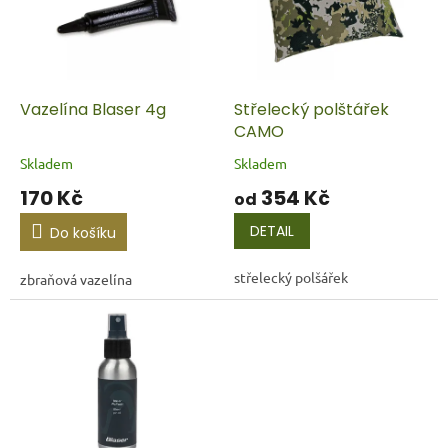
i
r
s
o
p
d
r
u
o
k
d
t
Vazelína Blaser 4g
Střelecký polštářek
u
ů
CAMO
k
Skladem
Skladem
t
170 Kč
354 Kč
ů
od
DETAIL
Do košíku
střelecký polšářek
zbraňová vazelína