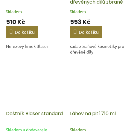
dřevěných dílů zbraně
Skladem
Skladem
510 Kč
553 Kč
Do košíku
Do košíku
Nerezový hrnek Blaser
sada zbraňové kosmetiky pro
dřevěné díly
Deštník Blaser standard
Láhev na pití 710 ml
Skladem u dodavatele
Skladem