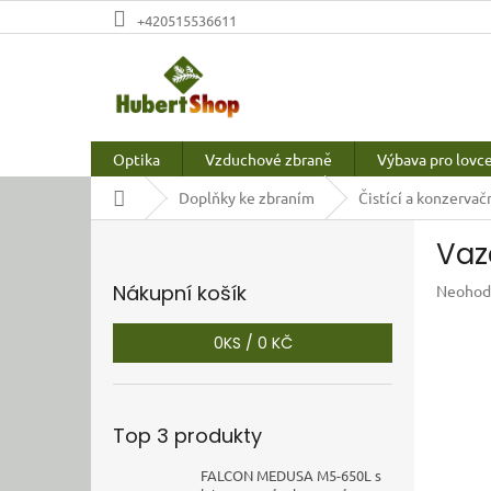
Přejít
+420515536611
na
obsah
Optika
Vzduchové zbraně
Výbava pro lovc
Domů
Doplňky ke zbraním
Čistící a konzervač
P
Vaz
o
s
Nákupní košík
Průměr
Neohod
t
hodnoc
r
produkt
0
KS /
0 KČ
a
je
n
0,0
z
n
5
í
Top 3 produkty
hvězdič
p
a
FALCON MEDUSA M5-650L s