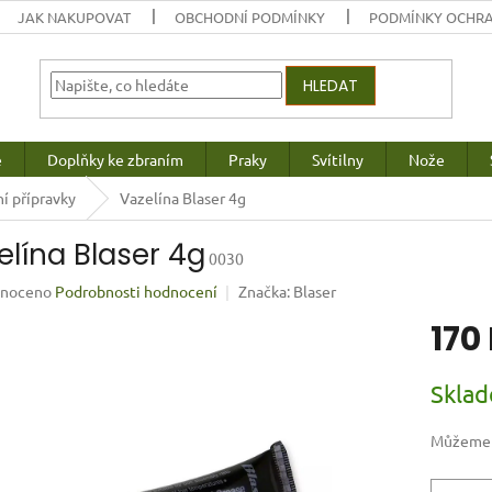
JAK NAKUPOVAT
OBCHODNÍ PODMÍNKY
PODMÍNKY OCHRA
HLEDAT
e
Doplňky ke zbraním
Praky
Svítilny
Nože
ní přípravky
Vazelína Blaser 4g
elína Blaser 4g
0030
né
noceno
Podrobnosti hodnocení
Značka:
Blaser
ení
170
u
Měrná
Skla
cena:
ek.
Můžeme d