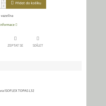
Přidat do košíku
 vazelína
 informace
ZEPTAT SE
SDÍLET
ptura ISOFLEX TOPAS L
32