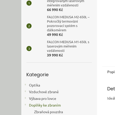
n
integrovaným laserovým
měřením vzdálenosti
e
66 990 Kč
l
FALCON MEDUSA M2-650L –
Pokročilý termovizní
pozorovací systém s
dálkoměrem
49 990 Kč
FALCON MEDUSA M1-650L s
laserovým měřením
vzdálenosti
39 990 Kč
Přeskočit
Popi
Kategorie
kategorie
Optika
Det
Vzduchové zbraně
Ideá
Výbava pro lovce
Doplňky ke zbraním
Zbraňová pouzdra