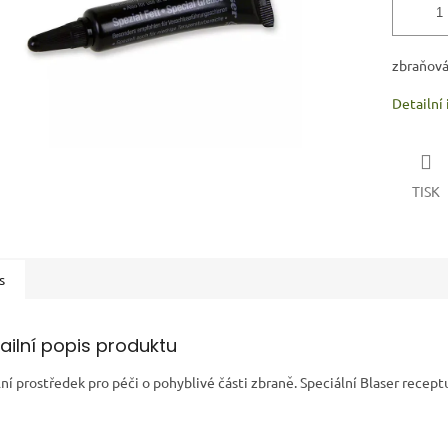
zbraňová
Detailní
TISK
s
ailní popis produktu
lní prostředek pro péči o pohyblivé části zbraně. Speciální Blaser rece