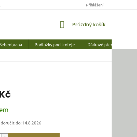
NY OSOBNÍCH ÚDAJŮ
Přihlášení
NÁKUPNÍ
Prázdný košík
KOŠÍK
Sebeobrana
Podložky pod trofeje
Dárkové předměty a vychy
 Kč
dem
oručit do:
14.8.2026