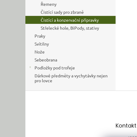
Řemeny
Čistící sady pro zbraně
Čistící a konzervační přípravky
Střelecké hole, BiPody, stativy
Praky
Svítilny
Nože
Sebeobrana
Podložky pod trofeje
Dárkové předměty a vychytávky nejen
pro lovce
Z
á
p
a
t
Kontakt
í