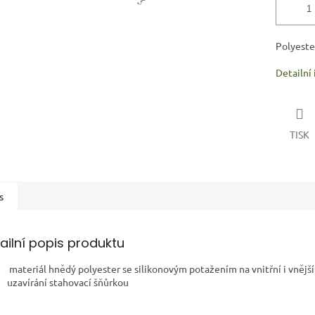
Polyeste
Detailní
TISK
s
ailní popis produktu
materiál hnědý polyester se silikonovým potažením na vnitřní
i vnějš
uzavírání stahovací šňůrko
u