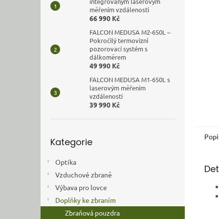
n
integrovaným laserovým
měřením vzdálenosti
e
66 990 Kč
l
FALCON MEDUSA M2-650L –
Pokročilý termovizní
pozorovací systém s
dálkoměrem
49 990 Kč
FALCON MEDUSA M1-650L s
laserovým měřením
vzdálenosti
39 990 Kč
Přeskočit
Popi
Kategorie
kategorie
Optika
Det
Vzduchové zbraně
Výbava pro lovce
Doplňky ke zbraním
Zbraňová pouzdra