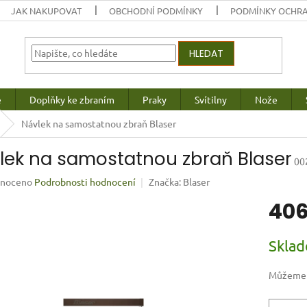
JAK NAKUPOVAT
OBCHODNÍ PODMÍNKY
PODMÍNKY OCHRA
HLEDAT
e
Doplňky ke zbraním
Praky
Svítilny
Nože
Návlek na samostatnou zbraň Blaser
lek na samostatnou zbraň Blaser
00
né
noceno
Podrobnosti hodnocení
Značka:
Blaser
ení
406
u
Měrná
Skla
cena:
ek.
Můžeme d