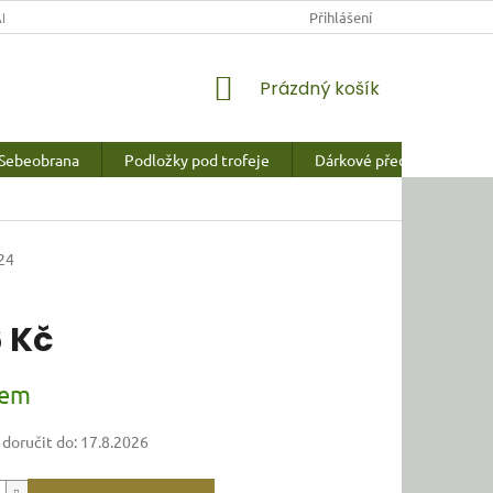
NY OSOBNÍCH ÚDAJŮ
Přihlášení
NÁKUPNÍ
Prázdný košík
KOŠÍK
Sebeobrana
Podložky pod trofeje
Dárkové předměty a vychy
24
 Kč
dem
oručit do:
17.8.2026