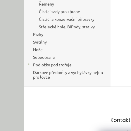
Řemeny
Čistící sady pro zbraně
Čistící a konzervační přípravky
Střelecké hole, BiPody, stativy
Praky
Svítilny
Nože
Sebeobrana
Podložky pod trofeje
Dárkové předměty a vychytávky nejen
pro lovce
Z
á
p
a
t
Kontakt
í