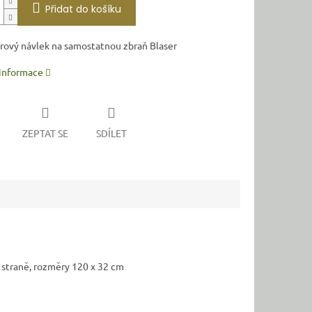
Přidat do košíku
rový návlek na samostatnou zbraň Blaser
 informace
ZEPTAT SE
SDÍLET
í straně, rozměry 120 x 32 cm