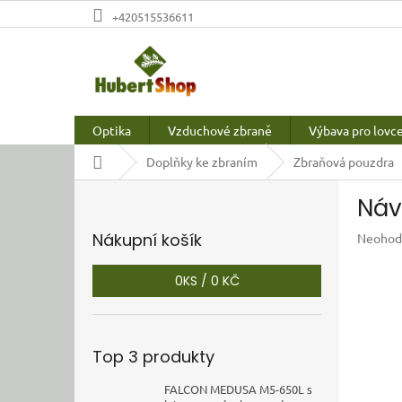
Přejít
+420515536611
na
obsah
Optika
Vzduchové zbraně
Výbava pro lovc
Domů
Doplňky ke zbraním
Zbraňová pouzdra
P
Náv
o
s
Nákupní košík
Průměr
Neohod
t
hodnoc
r
produkt
0
KS /
0 KČ
a
je
n
0,0
z
n
5
í
Top 3 produkty
hvězdič
p
a
FALCON MEDUSA M5-650L s