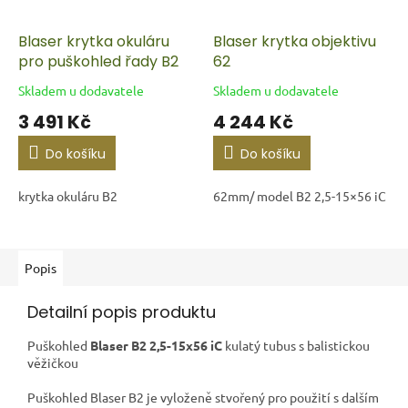
Blaser krytka okuláru
Blaser krytka objektivu
pro puškohled řady B2
62
Skladem u dodavatele
Skladem u dodavatele
3 491 Kč
4 244 Kč
Do košíku
Do košíku
krytka okuláru B2
62mm/ model B2 2,5-15×56 iC
Popis
Detailní popis produktu
Puškohled
Blaser B2 2,5-15x56 iC
kulatý tubus s balistickou
věžičkou
Puškohled Blaser B2 je vyloženě stvořený pro použití s dalším