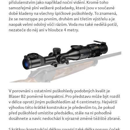
příslušenstvím jako například noční vidění. Kromě toho
samozřejmě plní veškeré požadavky, které jsou v současné
době kladeny na všechny špičkové puškohledy. To znamená,
že se nerozsype po prvním, druhém ani třetím výstřelu a je
naopak velmi odolný vůči rázům. Voda mu také nedělá potíž,
nezateče do něj ani v hloubce 4 metry.
V porovnání s ostatními puškohledy podobných kvalit je
Blaser B2 poměrně kompaktní. Pro představu může být rozdíl
v délce oproti jiným puškohledům až 4 centimetry. Největší
výhodou této krátké konstrukce je především to, že pokud
před puškohled umístíte předsádku, stále na ni pohodlně
dosáhnete a navíc nedochází k výrazné změně těžiště zbraně.
S krátkou konstrukční délkou souvisí také délka posuvu čoček