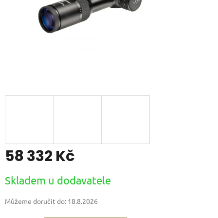
58 332 Kč
Měrná
Skladem u dodavatele
cena:
Můžeme doručit do:
18.8.2026