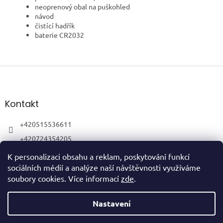
neoprenový obal na puškohled
návod
čistící hadřík
baterie CR2032
Z
á
p
a
Kontakt
t
í
+420515536611
+420724354205
K personalizaci obsahu a reklam, poskytování funkcí
sociálních médií a analýze naší návštěvnosti využíváme
soubory cookies. Více informací
zde
.
Vytvořil Shoptet
Nastavení