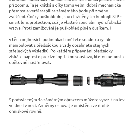
při zoomu. Ta je krátká a díky tomu velmi dobrá mechanická
přesnost a vetší stabilita záměrného bodu při změně
zvětšení. Čočky puškohledu jsou chráněny technologií SLP -
smart lens protection, což je vlastně speciální hydrofobická
vrstva. Proti zamlžování je puškohled plněn dusíkem. I
v těch nejhorších podmínkách můžete snadno a rychle
manipulovat s předsádkou a vždy dosáhnete stejných
střeleckých výsledků. Po každém připevnění předsádky
získáte naprosto precizní optickou soustavu, kterou nemusíte
opětovně nastřelovat.
S podsvíceným 4a záměrným obrazcem můžete vyrazit na lov
ve dne i v noci. Záměrný osnova je umístěna ve druhé
ohniskové rovině.