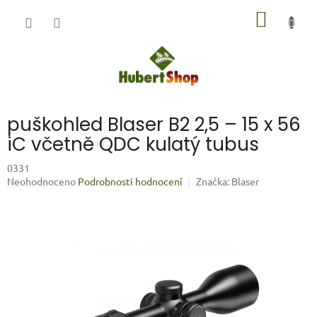
Přejít
NÁKUP
na
obsah
KOŠÍK
puškohled Blaser B2 2,5 – 15 x 56
iC včetně QDC kulatý tubus
0331
Průměrné
Neohodnoceno
Podrobnosti hodnocení
Značka:
Blaser
hodnocení
produktu
je
0,0
z
5
hvězdiček.