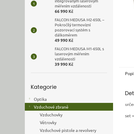
n
integrovaným laserovým
měřením vzdálenosti
e
66 990 Kč
l
FALCON MEDUSA M2-650L –
Pokročilý termovizní
pozorovací systém s
dálkoměrem
49 990 Kč
FALCON MEDUSA M1-650L s
laserovým měřením
vzdálenosti
39 990 Kč
Popi
Přeskočit
Kategorie
kategorie
Det
Optika
urče
Vzduchové zbraně
Vzduchovky
set 
Větrovky
Vzduchové pistole a revolvery