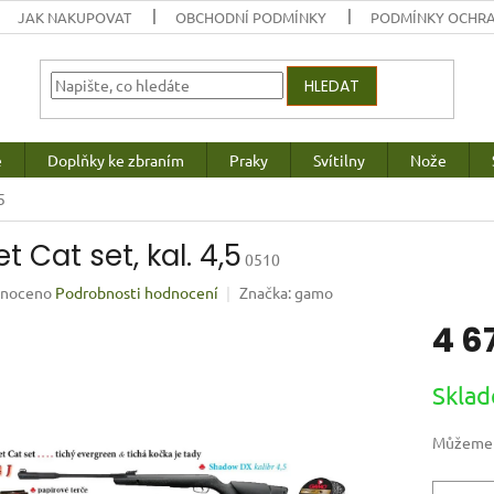
JAK NAKUPOVAT
OBCHODNÍ PODMÍNKY
PODMÍNKY OCHRA
HLEDAT
e
Doplňky ke zbraním
Praky
Svítilny
Nože
5
t Cat set, kal. 4,5
0510
né
noceno
Podrobnosti hodnocení
Značka:
gamo
ení
4 6
u
Měrná
Sklad
cena:
ek.
Můžeme d