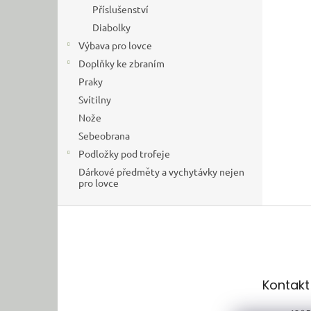
Příslušenství
Diabolky
Výbava pro lovce
Doplňky ke zbraním
Praky
Svítilny
Nože
Sebeobrana
Podložky pod trofeje
Dárkové předměty a vychytávky nejen
pro lovce
Z
á
p
a
t
Kontakt
í