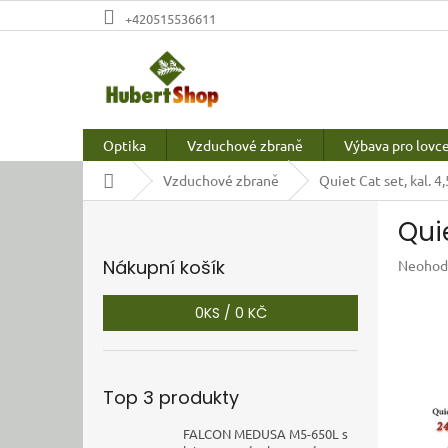
Přejít
+420515536611
na
obsah
Optika
Vzduchové zbraně
Výbava pro lovc
Domů
Vzduchové zbraně
Quiet Cat set, kal. 4,
P
Quie
o
s
Nákupní košík
Průměr
Neohod
t
hodnoc
r
produkt
0
KS /
0 KČ
a
je
n
0,0
z
n
5
í
Top 3 produkty
hvězdič
p
a
FALCON MEDUSA M5-650L s