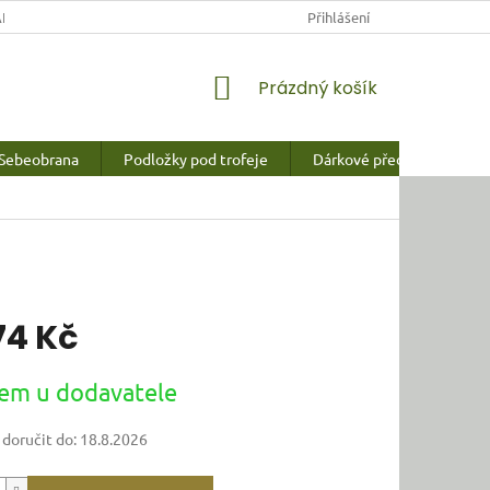
NY OSOBNÍCH ÚDAJŮ
Přihlášení
NÁKUPNÍ
Prázdný košík
KOŠÍK
Sebeobrana
Podložky pod trofeje
Dárkové předměty a vychy
74 Kč
em u dodavatele
oručit do:
18.8.2026