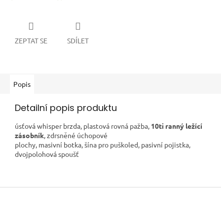
ZEPTAT SE
SDÍLET
Popis
Detailní popis produktu
úsťová whisper brzda, plastová rovná pažba,
10ti ranný ležící
zásobník
, zdrsněné úchopové
plochy, masivní botka, šína pro puškoled, pasivní pojistka,
dvojpolohová spoušť
Z
á
p