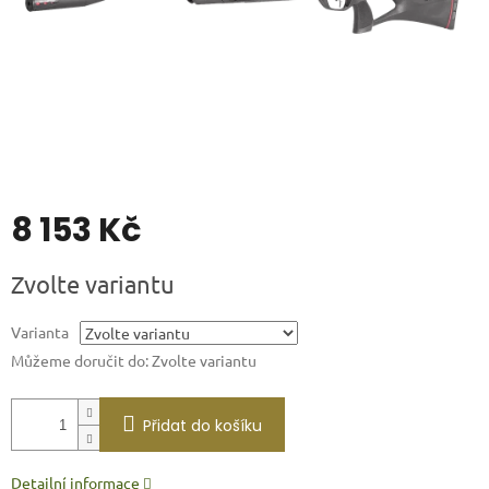
8 153 Kč
Měrná
Zvolte variantu
cena:
Varianta
Můžeme doručit do:
Zvolte variantu
Přidat do košíku
Detailní informace