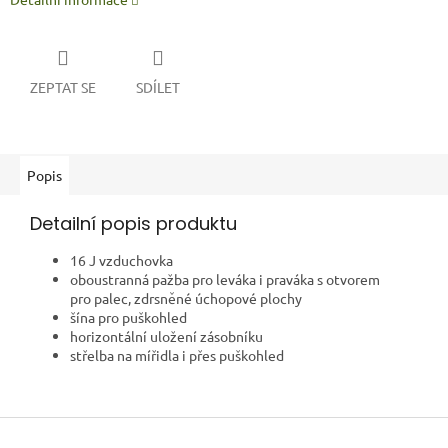
ZEPTAT SE
SDÍLET
Popis
Detailní popis produktu
16 J vzduchovka
oboustranná pažba pro leváka i praváka s otvorem
pro palec, zdrsněné úchopové plochy
šína pro puškohled
horizontální uložení zásobníku
střelba na mířidla i přes puškohled
Z