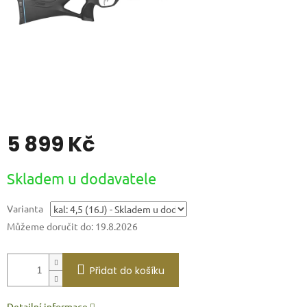
5 899 Kč
Měrná
Skladem u dodavatele
cena:
Varianta
Můžeme doručit do:
19.8.2026
Přidat do košíku
Detailní informace