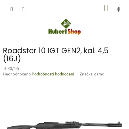
Přejít
NÁKUP
na
obsah
KOŠÍK
Roadster 10 IGT GEN2, kal. 4,5
(16J)
1080/4-5
Průměrné
Neohodnoceno
Podrobnosti hodnocení
Značka:
gamo
hodnocení
produktu
je
0,0
z
5
hvězdiček.