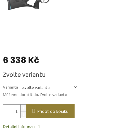
6 338 Kč
Měrná
Zvolte variantu
cena:
Varianta
Můžeme doručit do:
Zvolte variantu
Přidat do košíku
Detailní informace