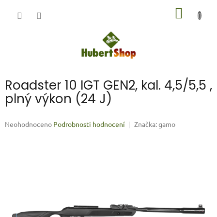
Přejít
NÁKUP
na
obsah
KOŠÍK
Roadster 10 IGT GEN2, kal. 4,5/5,5 ,
plný výkon (24 J)
Průměrné
Neohodnoceno
Podrobnosti hodnocení
Značka:
gamo
hodnocení
produktu
je
0,0
z
5
hvězdiček.