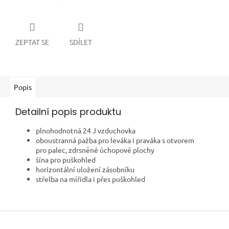
ZEPTAT SE
SDÍLET
Popis
Detailní popis produktu
plnohodnotná 24 J vzduchovka
oboustranná pažba pro leváka i praváka s otvorem
pro palec, zdrsněné úchopové plochy
šína pro puškohled
horizontální uložení zásobníku
střelba na mířidla i přes puškohled
Z
á