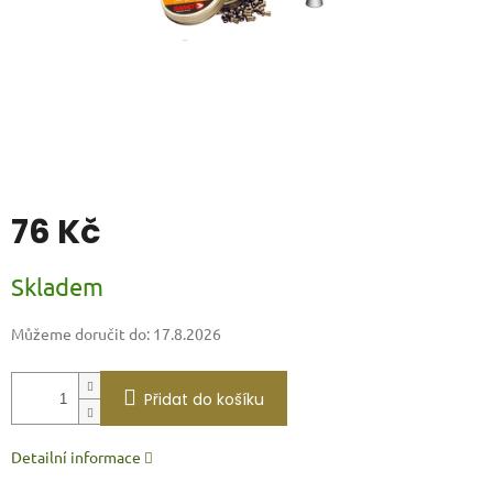
76 Kč
Měrná
Skladem
cena:
Můžeme doručit do:
17.8.2026
Přidat do košíku
Detailní informace