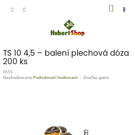
Přejít
NÁKUP
na
obsah
KOŠÍK
TS 10 4,5 – balení plechová dóza
200 ks
0555
Průměrné
Neohodnoceno
Podrobnosti hodnocení
Značka:
gamo
hodnocení
produktu
je
0,0
z
5
hvězdiček.