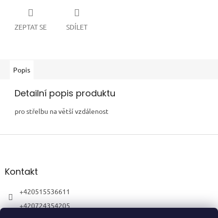
ZEPTAT SE
SDÍLET
Popis
Detailní popis produktu
pro střelbu na větší vzdálenost
Z
á
p
a
Kontakt
t
í
+420515536611
+420724354205