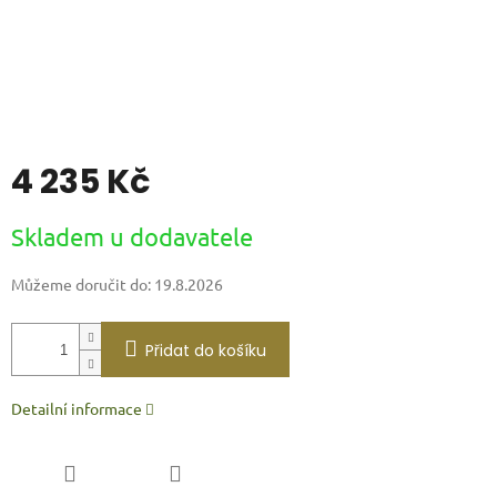
4 235 Kč
Měrná
Skladem u dodavatele
cena:
Můžeme doručit do:
19.8.2026
Přidat do košíku
Detailní informace