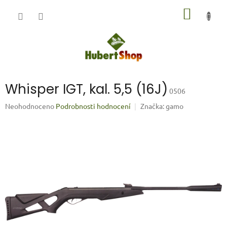
Přejít
NÁKUP
na
obsah
KOŠÍK
Whisper IGT, kal. 5,5 (16J)
0506
Průměrné
Neohodnoceno
Podrobnosti hodnocení
Značka:
gamo
hodnocení
produktu
je
0,0
z
5
hvězdiček.