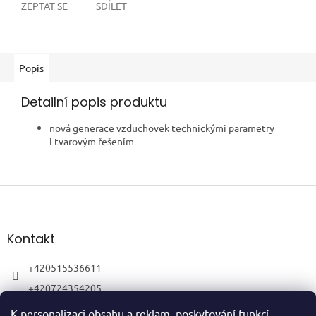
ZEPTAT SE
SDÍLET
Popis
Detailní popis produktu
nová generace vzduchovek technickými parametry
i tvarovým řešením
Z
á
p
a
Kontakt
t
í
+420515536611
+420724354205
K personalizaci obsahu a reklam, poskytování funkcí