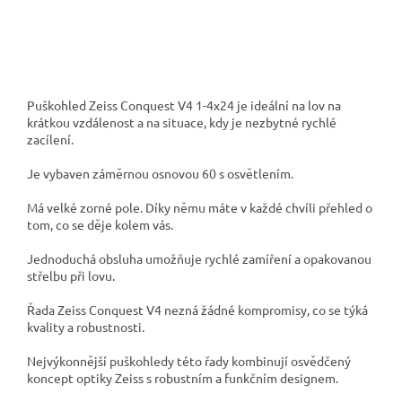
Puškohled Zeiss Conquest V4 1-4x24 je ideální na lov na
krátkou vzdálenost a na situace, kdy je nezbytné rychlé
zacílení.
Je vybaven záměrnou osnovou 60 s osvětlením.
Má velké zorné pole. Díky němu máte v každé chvíli přehled o
tom, co se děje kolem vás.
Jednoduchá obsluha umožňuje rychlé zamíření a opakovanou
střelbu při lovu.
Řada Zeiss Conquest V4 nezná žádné kompromisy, co se týká
kvality a robustnosti.
Nejvýkonnější puškohledy této řady kombinují osvědčený
koncept optiky Zeiss s robustním a funkčním designem.