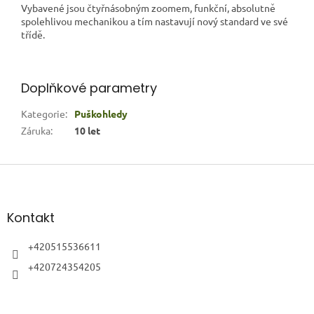
Vybavené jsou čtyřnásobným zoomem, funkční, absolutně
spolehlivou mechanikou a tím nastavují nový standard ve své
třídě.
Doplňkové parametry
Kategorie
:
Puškohledy
Záruka
:
10 let
Z
á
p
a
Kontakt
t
í
+420515536611
+420724354205