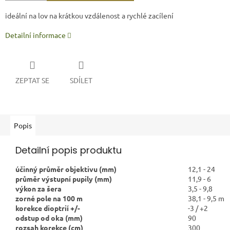
ideální na lov na krátkou vzdálenost a rychlé zacílení
Detailní informace
ZEPTAT SE
SDÍLET
Popis
Detailní popis produktu
účinný průměr objektivu (mm)
12,1 - 24
průměr výstupní pupily (mm)
11,9 - 6
výkon za šera
3,5 - 9,8
zorné pole na 100 m
38,1 - 9,5 m
korekce dioptrií +/-
-3 / +2
odstup od oka (mm)
90
rozsah korekce (cm)
300