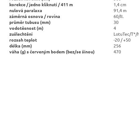
korekce / jedno kliknutí / 411 m
1,4 cm
nulová paralaxa
91,4 m
záměrná osnova / rovina
60/II.
průměr tubusu (mm)
30
vodotěsnost (m)
4
zušlechtění
LotuTec/T*/
rozsah teplot
-20 / +50
délka (mm)
256
váha (g) s červeným bodem
(bez/se šínou)
470