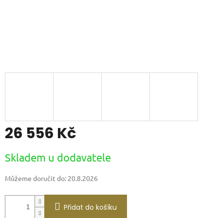
26 556 Kč
Měrná
Skladem u dodavatele
cena:
Můžeme doručit do:
20.8.2026
Přidat do košíku