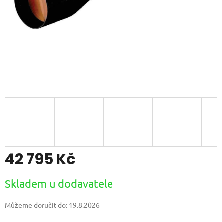
42 795 Kč
Měrná
Skladem u dodavatele
cena:
Můžeme doručit do:
19.8.2026