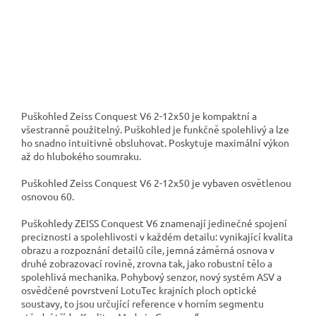
Puškohled Zeiss Conquest V6 2-12x50 je kompaktní a
všestranně použitelný. Puškohled je funkčně spolehlivý a lze
ho snadno intuitivně obsluhovat. Poskytuje maximální výkon
až do hlubokého soumraku.
Puškohled Zeiss Conquest V6 2-12x50 je vybaven osvětlenou
osnovou 60.
Puškohledy ZEISS Conquest V6 znamenají jedinečné spojení
preciznosti a spolehlivosti v každém detailu: vynikající kvalita
obrazu a rozpoznání detailů cíle, jemná záměrná osnova v
druhé zobrazovací rovině, zrovna tak, jako robustní tělo a
spolehlivá mechanika. Pohybový senzor, nový systém ASV a
osvědčené povrstvení LotuTec krajních ploch optické
soustavy, to jsou určující reference v horním segmentu