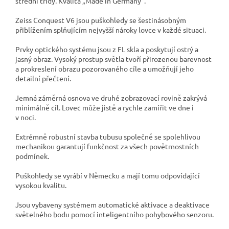
střední třídy. Kvalita „Made in Germany“.
Zeiss Conquest V6 jsou puškohledy se šestinásobným
přiblížením splňujícím nejvyšší nároky lovce v každé situaci.
Prvky optického systému jsou z FL skla a poskytují ostrý a
jasný obraz. Vysoký prostup světla tvoří přirozenou barevnost
a prokreslení obrazu pozorovaného cíle a umožňují jeho
detailní přečtení.
Jemná záměrná osnova ve druhé zobrazovací rovině zakrývá
minimálně cíl. Lovec může jistě a rychle zamířit ve dne i
v noci.
Extrémně robustní stavba tubusu společně se spolehlivou
mechanikou garantují funkčnost za všech povětrnostních
podmínek.
Puškohledy se vyrábí v Německu a mají tomu odpovídající
vysokou kvalitu.
Jsou vybaveny systémem automatické aktivace a deaktivace
světelného bodu pomocí inteligentního pohybového senzoru.