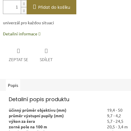
Přidat do košíku
univerzál pro každou situaci
Detailní informace
ZEPTAT SE
SDÍLET
Popis
Detailní popis produktu
účinný průměr objektivu (mm)
19,4 - 50
průměr výstupní pupily (mm)
9,7 - 4,2
výkon za šera
5,7 - 24,5
zorné pole na 100 m
20,5 - 3,4 m