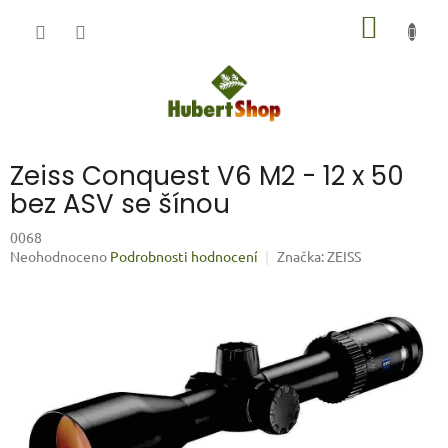
Přejít
NÁKUP
na
obsah
KOŠÍK
Zeiss Conquest V6 M2 - 12 x 50
bez ASV se šínou
0068
Průměrné
Neohodnoceno
Podrobnosti hodnocení
Značka:
ZEISS
hodnocení
produktu
je
0,0
z
5
hvězdiček.