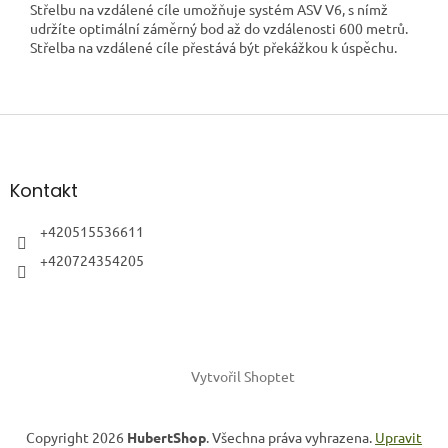
Střelbu na vzdálené cíle umožňuje systém ASV V6, s nímž
udržíte optimální záměrný bod až do vzdálenosti 600 metrů.
Střelba na vzdálené cíle přestává být překážkou k úspěchu.
Z
á
p
a
Kontakt
t
í
+420515536611
+420724354205
Vytvořil Shoptet
Copyright 2026
HubertShop
. Všechna práva vyhrazena.
Upravit