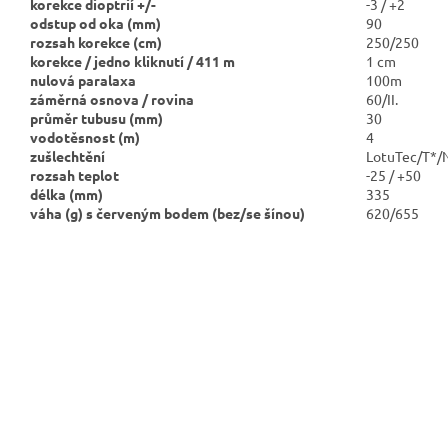
korekce dioptrií +/-
-3 / +2
odstup od oka (mm)
90
rozsah korekce (cm)
250/250
korekce / jedno kliknutí / 411 m
1 cm
nulová paralaxa
100m
záměrná osnova / rovina
60/II.
průměr tubusu (mm)
30
vodotěsnost (m)
4
zušlechtění
LotuTec/T*/
rozsah teplot
-25 / +50
délka (mm)
335
váha (g) s červeným bodem
(bez/se šínou)
620/655