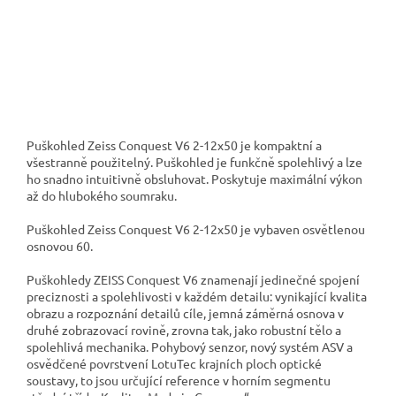
Puškohled Zeiss Conquest V6 2-12x50 je kompaktní a
všestranně použitelný. Puškohled je funkčně spolehlivý a lze
ho snadno intuitivně obsluhovat. Poskytuje maximální výkon
až do hlubokého soumraku.
Puškohled Zeiss Conquest V6 2-12x50 je vybaven osvětlenou
osnovou 60.
Puškohledy ZEISS Conquest V6 znamenají jedinečné spojení
preciznosti a spolehlivosti v každém detailu: vynikající kvalita
obrazu a rozpoznání detailů cíle, jemná záměrná osnova v
druhé zobrazovací rovině, zrovna tak, jako robustní tělo a
spolehlivá mechanika. Pohybový senzor, nový systém ASV a
osvědčené povrstvení LotuTec krajních ploch optické
soustavy, to jsou určující reference v horním segmentu