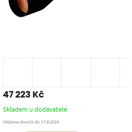
47 223 Kč
Měrná
Skladem u dodavatele
cena:
Můžeme doručit do:
17.8.2026