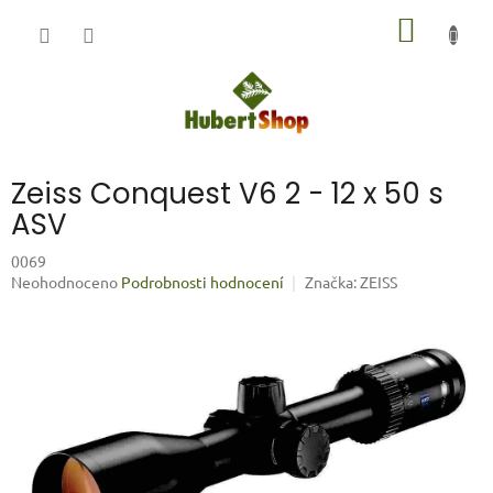
Přejít
NÁKUP
na
obsah
KOŠÍK
Zeiss Conquest V6 2 - 12 x 50 s
ASV
0069
Průměrné
Neohodnoceno
Podrobnosti hodnocení
Značka:
ZEISS
hodnocení
produktu
je
0,0
z
5
hvězdiček.