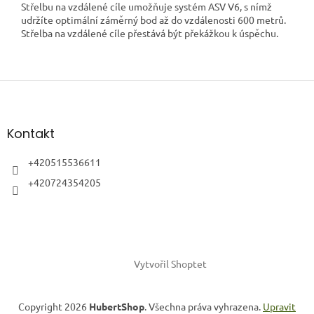
Střelbu na vzdálené cíle umožňuje systém ASV V6, s nímž
udržíte optimální záměrný bod až do vzdálenosti 600 metrů.
Střelba na vzdálené cíle přestává být překážkou k úspěchu.
Z
á
p
a
Kontakt
t
í
+420515536611
+420724354205
Vytvořil Shoptet
Copyright 2026
HubertShop
. Všechna práva vyhrazena.
Upravit