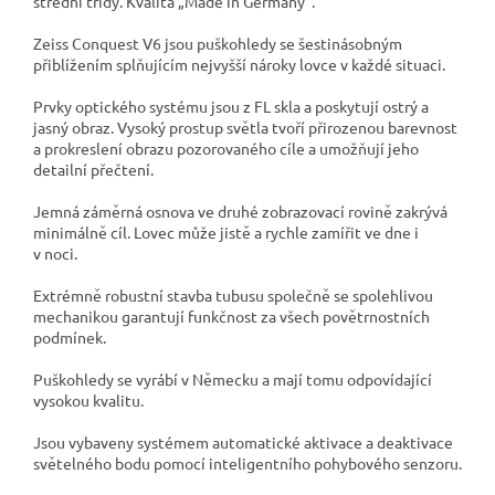
střední třídy. Kvalita „Made in Germany“.
Zeiss Conquest V6 jsou puškohledy se šestinásobným
přiblížením splňujícím nejvyšší nároky lovce v každé situaci.
Prvky optického systému jsou z FL skla a poskytují ostrý a
jasný obraz. Vysoký prostup světla tvoří přirozenou barevnost
a prokreslení obrazu pozorovaného cíle a umožňují jeho
detailní přečtení.
Jemná záměrná osnova ve druhé zobrazovací rovině zakrývá
minimálně cíl. Lovec může jistě a rychle zamířit ve dne i
v noci.
Extrémně robustní stavba tubusu společně se spolehlivou
mechanikou garantují funkčnost za všech povětrnostních
podmínek.
Puškohledy se vyrábí v Německu a mají tomu odpovídající
vysokou kvalitu.
Jsou vybaveny systémem automatické aktivace a deaktivace
světelného bodu pomocí inteligentního pohybového senzoru.