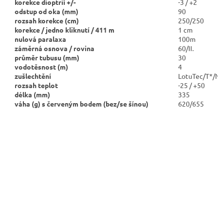
korekce dioptrií +/-
-3 / +2
odstup od oka (mm)
90
rozsah korekce (cm)
250/250
korekce / jedno kliknutí / 411 m
1 cm
nulová paralaxa
100m
záměrná osnova / rovina
60/II.
průměr tubusu (mm)
30
vodotěsnost (m)
4
zušlechtění
LotuTec/T*/
rozsah teplot
-25 / +50
délka (mm)
335
váha (g) s červeným bodem
(bez/se šínou)
620/655