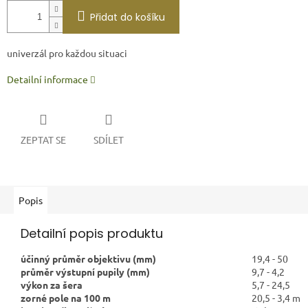
Přidat do košíku
univerzál pro každou situaci
Detailní informace
ZEPTAT SE
SDÍLET
Popis
Detailní popis produktu
účinný průměr objektivu (mm)
19,4 - 50
průměr výstupní pupily (mm)
9,7 - 4,2
výkon za šera
5,7 - 24,5
zorné pole na 100 m
20,5 - 3,4 m