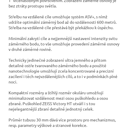
T
vícenásobným povrstvením. Zobrazení záměrné osnovy je
bez ztráty prostupu světla.
Střelbu na vzdálené cíle umožňuje systém ASV+, s nímž
udržíte optimální záměrný bod až do vzdálenosti 600 metrů.
Střelba na vzdálené cíle přestává být překážkou k úspěchu.
Minimální zakrytí cíle a nejjemnější nastavení intenzity svitu
záměrného bodu, to vše umožňuje provedení záměrné osnovy
v druhé záměrné rovině.
Technicky jedinečné zobrazení ultra jemného a přitom
detailně ostře tvarovaného záměrného bodu a použité
nanotechnologie umožňují zcela koncentrované a precizní
zacílení i těch nejvzdálenějších cílů, a to i v podmínkách plné
noci.
Kompaktní rozměry a štíhlý rozměr okuláru umožňují
minimalizovat vzdálenost mezi osou puškohledu a osou
zbraně. Puškohled ZEISS Victory HT utváří i s tou
nejelegantnější zbraní detailně jednotný celek.
Průměr tubusu 30 mm dává více prostoru pro mechanizmus,
resp. parametry výškové a stranové korekce.