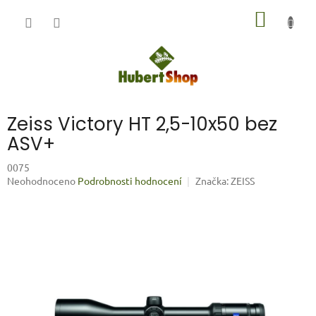
Přejít
NÁKUP
na
obsah
KOŠÍK
Zeiss Victory HT 2,5-10x50 bez
ASV+
0075
Průměrné
Neohodnoceno
Podrobnosti hodnocení
Značka:
ZEISS
hodnocení
produktu
je
0,0
z
5
hvězdiček.