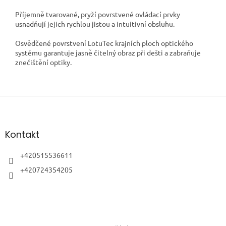
Příjemně tvarované, pryží povrstvené ovládací prvky
usnadňují jejich rychlou jistou a intuitivní obsluhu.
Osvědčené povrstvení LotuTec krajních ploch optického
systému garantuje jasně čitelný obraz při dešti a zabraňuje
znečištění optiky.
Z
á
p
a
Kontakt
t
í
+420515536611
+420724354205