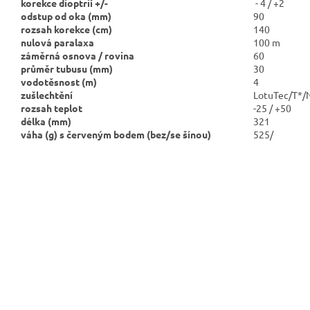
korekce dioptrií +/-
- 4 / +2
odstup od oka (mm)
90
rozsah korekce (cm)
140
nulová paralaxa
100 m
záměrná osnova / rovina
60
průměr tubusu (mm)
30
vodotěsnost (m)
4
zušlechtění
LotuTec/T*/
rozsah teplot
-25 / +50
délka (mm)
321
váha (g) s červeným bodem
(bez/se šínou)
525/