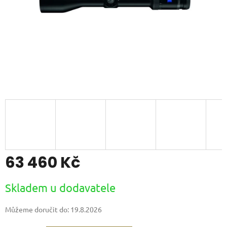
63 460 Kč
Měrná
Skladem u dodavatele
cena:
Můžeme doručit do:
19.8.2026