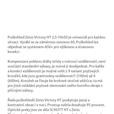
Puškohled Zeiss Victory HT 2,5-10x50 je univerzál pro každou
situaci. Vyrábí se se záměrnou osnovou 60. Puškohled lze
objednat se systémem ASV+ pro výškovou a stranovou
korekci.
Kompenzace poklesu dráhy střely s rostoucí vzdáleností, není
součástí standardní výbavy, je nutné ji doobjednat. Pro kalibr
a korekci vzdálenosti je možné volit z 9 variant pryžových
kroužků, kde jsou gravírovány vzdálenosti1 (100m) až 6
(600m). Kroužek se fixuje ke kruhové otočné věžičce, ta má
pro jisté ovládání pryžové olemování svého horního okraje s
příčnými zářezy.
Řada puškohledů Zeiss Victory HT poskytuje jasný a
kontrastní obraz i v noci. Prostup světla dosahuje 95 procent.
Optické prvky jsou ze skla SCHOTT HT s Zeiss
*