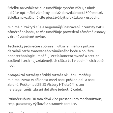
Střelbu na vzdálené cíle umožňuje systém ASV+, s nímž
udržíte optimální záměrný bod až do vzdálenosti 600 metrů.
Střelba na vzdálené cíle přestává být překážkou k úspěchu.
Minimální zakrytí cíle a nejjemnější nastavení intenzity svitu
záměrného bodu, to vše umožňuje provedení záměrné osnovy
v druhé záměrné rovině.
Technicky jedinečné zobrazení ultra jemného a přitom
detailně ostře tvarovaného záměrného bodu a použité
nanotechnologie umožňují zcela koncentrované a precizní
zacílení i těch nejvzdálenějších cílů, a to i v podmínkách plné
noci.
Kompaktní rozměry a štíhlý rozměr okuláru umožňují
minimalizovat vzdálenost mezi osou puškohledu a osou
zbraně. Puškohled ZEISS Victory HT utváří i s tou
nejelegantnější zbraní detailně jednotný celek.
Průměr tubusu 30 mm dává více prostoru pro mechanizmus,
resp. parametry výškové a stranové korekce.
Příjemně tvarované, pryží povrstvené ovládací prvky