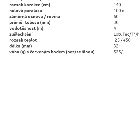
rozsah korekce (cm)
140
nulová paralaxa
100 m
záměrná osnova / rovina
60
průměr tubusu (mm)
30
vodotěsnost (m)
4
zušlechtění
LotuTec/T*/
rozsah teplot
-25 / +50
délka (mm)
321
váha (g) s červeným bodem
(bez/se šínou)
525/