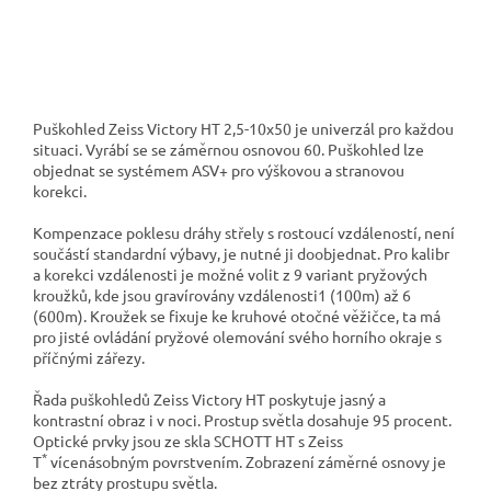
Puškohled Zeiss Victory HT 2,5-10x50 je univerzál pro každou
situaci. Vyrábí se se záměrnou osnovou 60. Puškohled lze
objednat se systémem ASV+ pro výškovou a stranovou
korekci.
Kompenzace poklesu dráhy střely s rostoucí vzdáleností, není
součástí standardní výbavy, je nutné ji doobjednat. Pro kalibr
a korekci vzdálenosti je možné volit z 9 variant pryžových
kroužků, kde jsou gravírovány vzdálenosti1 (100m) až 6
(600m). Kroužek se fixuje ke kruhové otočné věžičce, ta má
pro jisté ovládání pryžové olemování svého horního okraje s
příčnými zářezy.
Řada puškohledů Zeiss Victory HT poskytuje jasný a
kontrastní obraz i v noci. Prostup světla dosahuje 95 procent.
Optické prvky jsou ze skla SCHOTT HT s Zeiss
*
T
vícenásobným povrstvením. Zobrazení záměrné osnovy je
bez ztráty prostupu světla.