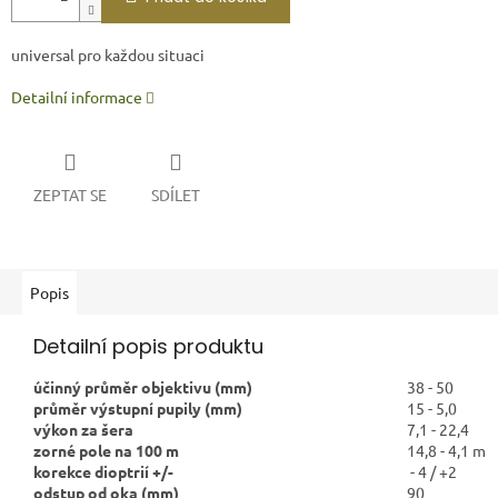
universal pro každou situaci
Detailní informace
ZEPTAT SE
SDÍLET
Popis
Detailní popis produktu
účinný průměr objektivu (mm)
38 - 50
průměr výstupní pupily (mm)
15 - 5,0
výkon za šera
7,1 - 22,4
zorné pole na 100 m
14,8 - 4,1 m
korekce dioptrií +/-
- 4 / +2
odstup od oka (mm)
90