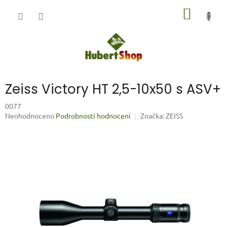
Přejít
NÁKUP
na
obsah
KOŠÍK
Zeiss Victory HT 2,5-10x50 s ASV+
0077
Průměrné
Neohodnoceno
Podrobnosti hodnocení
Značka:
ZEISS
hodnocení
produktu
je
0,0
z
5
hvězdiček.