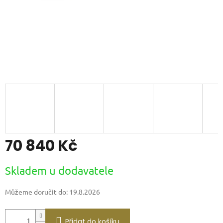
70 840 Kč
Měrná
Skladem u dodavatele
cena:
Můžeme doručit do:
19.8.2026
Přidat do košíku