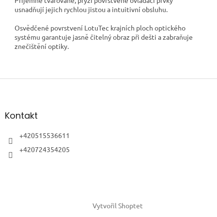
usnadňují jejich rychlou jistou a intuitivní obsluhu.
Osvědčené povrstvení LotuTec krajních ploch optického
systému garantuje jasně čitelný obraz při dešti a zabraňuje
znečištění optiky.
Z
á
p
a
Kontakt
t
í
+420515536611
+420724354205
Vytvořil Shoptet